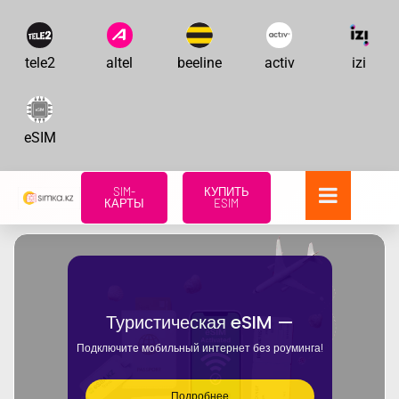
tele2
altel
beeline
activ
izi
eSIM
SIM-
КУПИТЬ
КАРТЫ
ESIM
Туристическая eSIM —
Подключите мобильный интернет без роуминга!
Подробнее