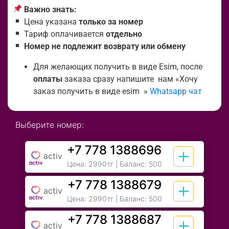
Важно знать:
Цена указана
только за номер
Тариф оплачивается
отдельно
Номер не подлежит возврату или обмену
Для желающих получить в виде Esim, после
оплаты
заказа сразу напишите нам «Хочу
заказ получить в виде esim »
Whatsapp чат
Выберите номер:
+7 778 1388696
activ
Цена:
2990тг
| Баланс: 500
+7 778 1388679
activ
Цена:
2990тг
| Баланс: 500
+7 778 1388687
activ