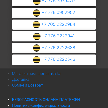
+7 776 7979479
+7 776 0902902
+7 705 2222984
+7 776 2222941
+7 776 2222638
+7 776 2222546
Магазин сим карт simka.kz
Доставка
Обмен и Возврат
БЕЗОПАСНОСТЬ ОНЛАЙН ПЛАТЕЖЕЙ
Политика-конфиденциальности