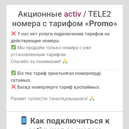
Акционные
activ
/ TELE2
номера с тарифом
«Promo»
У нас нет услуги подключения тарифов на
действующие номера.
Мы продаём только номера с уже
установленным тарифом.
Спасибо за понимание!
Біз тек тариф орнатылған номерлерді
сатамыз.
Басқа номерлерге тариф қоспаймыз.
Рахмет түсіністік танытқаныңызға!
Как
подключиться
к