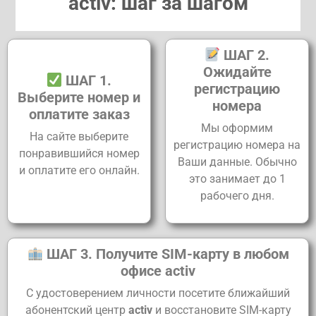
activ:
шаг
за
шагом
ШАГ
2.
Ожидайте
ШАГ
1.
регистрацию
Выберите
номер
и
номера
оплатите
заказ
Мы
оформим
На
сайте
выберите
регистрацию
номера
на
понравившийся
номер
Ваши
данные.
Обычно
и
оплатите
его
онлайн.
это
занимает
до
1
рабочего
дня.
ШАГ
3.
Получите
SIM-
карту
в
любом
офисе
activ
С
удостоверением
личности
посетите
ближайший
абонентский
центр
activ
и
восстановите
SIM-
карту