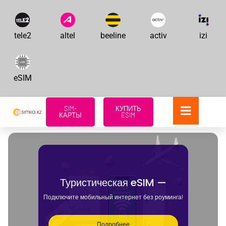
tele2
altel
beeline
activ
izi
eSIM
SIM-
КУПИТЬ
КАРТЫ
ESIM
Туристическая eSIM —
Подключите мобильный интернет без роуминга!
Подробнее