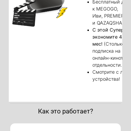
Бесплатный дос
к MEGOGO,
Иви, PREMIER, Mor
и QAZAQSHA в B
С этой СуперСи
экономите 4940
мес!
(Столько ст
подписка на эти
онлайн-кинотеат
отдельности.)
Смотрите с люб
устройства!
Как это работает?