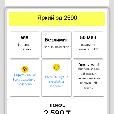
Яркий за 2590
50 мин
6GB
Безлимит
Интернет
на другие
звонки на beeline
трафика
номера по РК
Гиги не горят!
Неиспользованн
ый трафик
+
Крутой бонус:
Обмен минут на
переносится на
Beetv без доплат!
гигабайты
следующий
Подробно!
Подробно!
месяц
в месяц
2 590 ₸