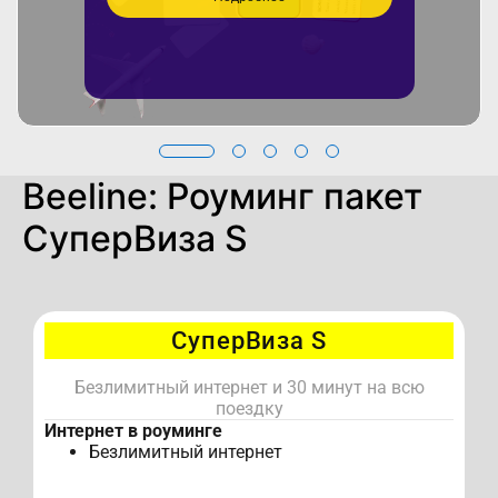
Beeline: Роуминг пакет
СуперВиза S
СуперВиза S
Безлимитный интернет и 30 минут на всю
поездку
Интернет в роуминге
Безлимитный интернет