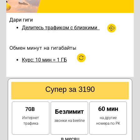
Дари гиги
Делитесь трафиком с близкими
Обмен минут на гигабайты
Курс: 10 мин = 1 ГБ
Супер за 3190
60 мин
7GB
Безлимит
Интернет
на другие
звонки на beeline
трафика
номера по РК
в месяц