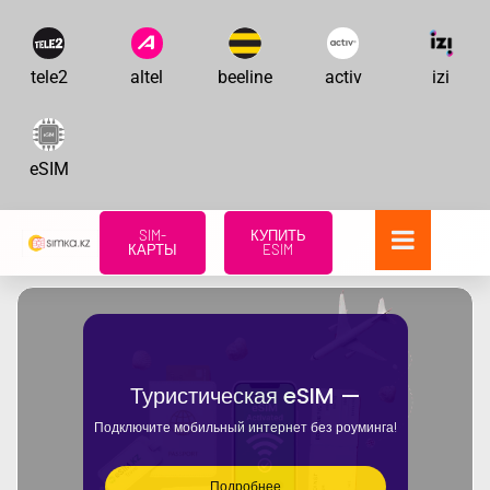
tele2
altel
beeline
activ
izi
eSIM
SIM-
КУПИТЬ
КАРТЫ
ESIM
Туристическая eSIM —
Подключите мобильный интернет без роуминга!
Подробнее