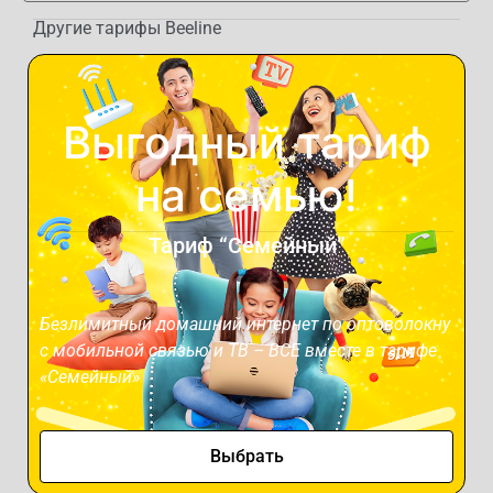
Другие тарифы Beeline
Выгодный тариф
на семью!
Тариф “Семейный”
Безлимитный домашний интернет по оптоволокну
с мобильной связью и ТВ – ВСЕ вместе в тарифе
«Семейный»
Выбрать