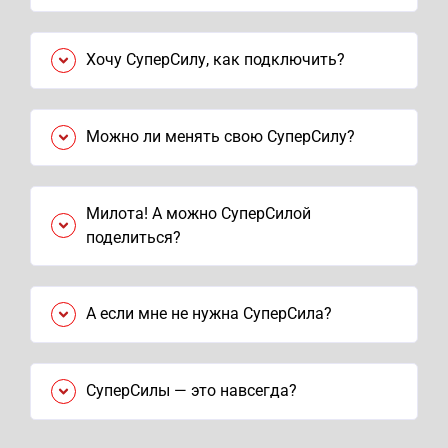
Хочу СуперСилу, как подключить?
Можно ли менять свою СуперСилу?
Милота! А можно СуперСилой
поделиться?
А если мне не нужна СуперСила?
СуперСилы — это навсегда?