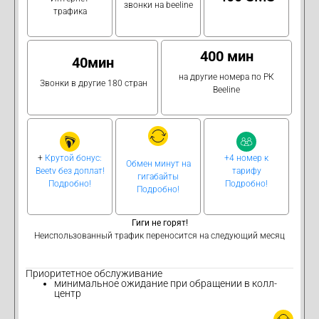
звонки на beeline
трафика
400 мин
40мин
на другие номера по РК
Звонки в другие 180 стран
Beeline
+
Крутой бонус:
+4 номер к
Обмен минут на
Beetv без доплат!
тарифу
гигабайты
Подробно!
Подробно!
Подробно!
Гиги не горят!
Неиспользованный трафик переносится на следующий месяц
Приоритетное обслуживание
минимальное ожидание при обращении в колл-
центр