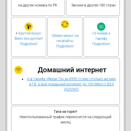
на другие номера по РК
Звонки в другие 180 стран
+
Крутой бонус:
+3 номер к
Обмен минут на
Beetv без доплат!
тарифу
гигабайты
Подробно!
Подробно!
Подробно!
Домашний интернет
А в тарифе «Яркая 7я» за 4990 тг/мес столько же мин
и ГБ, а ещё домашний интернет до 100 Мбит/с БЕЗ
ДОПЛАТ!
Гиги не горят!
Неиспользованный трафик переносится на следующий
месяц