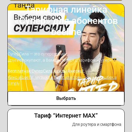
Тарифная линейка
«
Супер
» для абонентов
beeline
СуперСила — это суперсервис.
Другие покупают, а Вам достаётся с тарифом «Супер»
Бесплатная СуперСила каждый месяц!
Кино в BeeTV, музыка в hitter или повышенный кэшбек в
Simply
Выбрать
Тариф “Интернет MAX”
Для роутера и смартфона