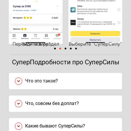
Выберите "СуперСилу"
Пополните баланс и тариф активируется
СуперПодробности про СуперСилы
Что это такое?
Что, совсем без доплат?
Какие бывают СуперСилы?