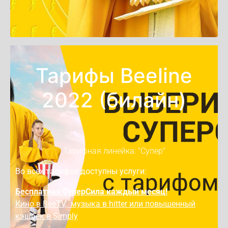
Тарифы Beeline
2022 (билайн)
Тарифная линейка: "Супер"
Во всех тарифах доступны услуги:
Бесплатная СуперСила каждый месяц!
Кино в BeeTV, музыка в hitter или повышенный
кэшбек в Simply