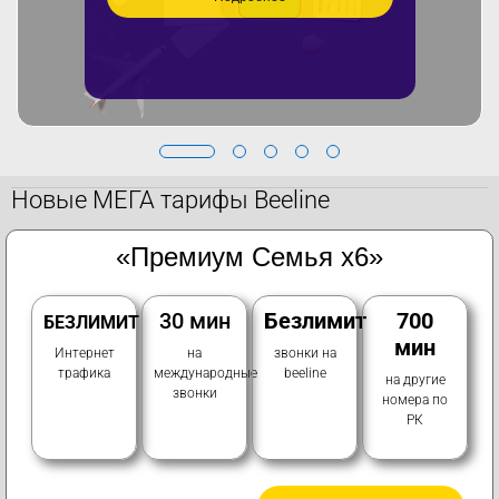
Новые МЕГА тарифы Beeline
«Премиум Семья х6»
30 мин
Безлимит
700
БЕЗЛИМИТ
мин
Интернет
на
звонки на
трафика
международные
beeline
на другие
звонки
номера по
РК