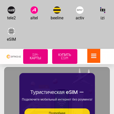
tele2
altel
beeline
activ
izi
eSIM
SIM-
КУПИТЬ
КАРТЫ
ESIM
Туристическая eSIM —
Подключите мобильный интернет без роуминга!
Подробнее