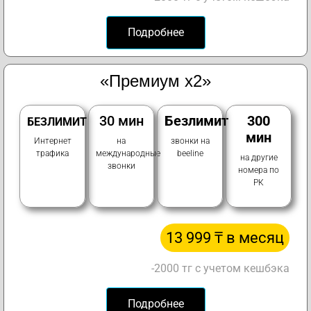
Подробнее
«Премиум х2»
30 мин
Безлимит
300
БЕЗЛИМИТ
мин
Интернет
на
звонки на
трафика
международные
beeline
на другие
звонки
номера по
РК
13 999 ₸ в месяц
-2000 тг с учетом кешбэка
Подробнее