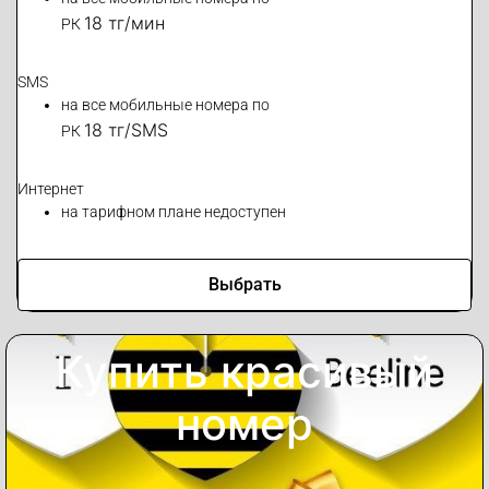
18 тг/мин
РК
SMS
на все мобильные номера по
18 тг/SMS
РК
Интернет
на тарифном плане недоступен
Выбрать
Купить красивый
номер