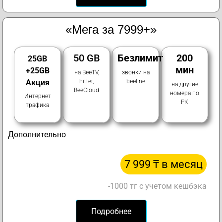
«Мега за 7999+»
50 GB
Безлимит
200
25GB
мин
+25GB
на BeeTV,
звонки на
Акция
hitter,
beeline
на другие
BeeCloud
номера по
Интернет
РК
трафика
Дополнительно
7 999 ₸ в месяц
-1000 тг с учетом кешбэка
Подробнее