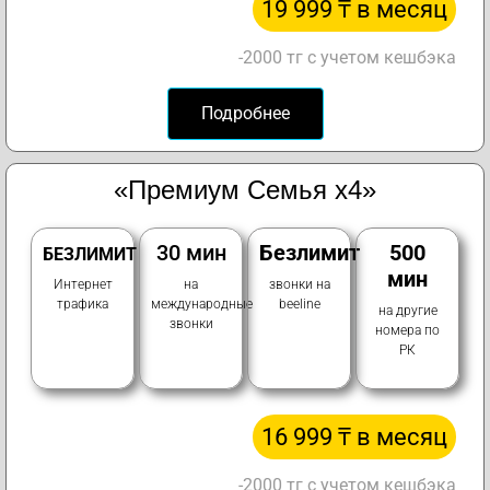
19 999 ₸ в месяц
-2000 тг с учетом кешбэка
Подробнее
«Премиум Семья х4»
30 мин
Безлимит
500
БЕЗЛИМИТ
мин
Интернет
на
звонки на
трафика
международные
beeline
на другие
звонки
номера по
РК
16 999 ₸ в месяц
-2000 тг с учетом кешбэка