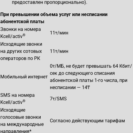
предоставлен пропорционально).
При превышении объема услуг или несписании
абонентской платы
Звонки на номера
11
/мин
₸
®
Kcell/activ
Исходящие звонки
на других сотовых
11
/мин
₸
операторов по РК
0
/МБ, не будет превышать 64 Кбит/
₸
сек до следующего списания
Мобильный интернет
абонентской платы 1-го числа, при
несписании — 14₸
SMS на номера
7
/SMS
₸
®
Kcell/activ
Исходящие
голосовые звонки
Согласно действующим тарифам
на международные
направления*