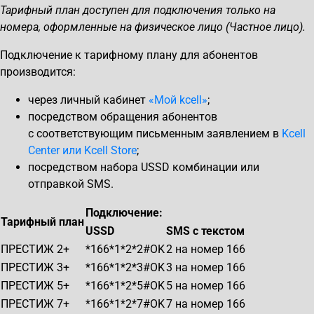
Тарифный план доступен для подключения только на
номера, оформленные на физическое лицо (Частное лицо).
Подключение к тарифному плану для абонентов
производится:
через личный кабинет
«Мой kcell»
;
посредством обращения абонентов
с соответствующим письменным заявлением в
Kcell
Center или Kcell Store
;
посредством набора USSD комбинации или
отправкой SMS.
Подключение:
Тарифный план
USSD
SMS c текстом
ПРЕСТИЖ 2+
*166*1*2*2#OK
2 на номер 166
ПРЕСТИЖ 3+
*166*1*2*3#OK
3 на номер 166
ПРЕСТИЖ 5+
*166*1*2*5#OK
5 на номер 166
ПРЕСТИЖ 7+
*166*1*2*7#OK
7 на номер 166