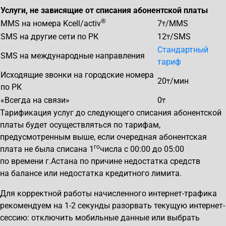
Услуги, не зависящие от списания абонентской платы
®
MMS на номера Kcell/activ
7
/MMS
₸
SMS на другие сети по РК
12
/SMS
₸
Стандартный
SMS на международные направления
тариф
Исходящие звонки на городские номера
20
/мин
₸
по РК
«Всегда на связи»
0
₸
Тарификация услуг до следующего списания абонентской
платы будет осуществляться по тарифам,
предусмотренным выше, если очередная абонентская
го
плата не была списана 1
числа с 00:00 до 05:00
по времени г.Астана по причине недостатка средств
на балансе или недостатка кредитного лимита.
Для корректной работы начисленного интернет-трафика
рекомендуем на 1-2 секунды разорвать текущую интернет-
сессию: отключить мобильные данные или выбрать