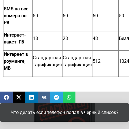
SMS на все
номера по
50
50
50
50
РК
Интернет-
18
28
48
Без
пакет, ГБ
Интернет в
Стандартная
Стандартная
роуминге,
512
102
тарификация
тарификация
МБ
Что делать если телефон попал в черный список?