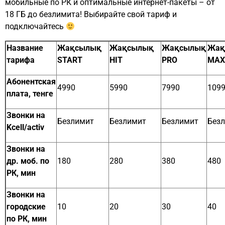
мобильные по РК и оптимальные интернет-пакеты – от
18 ГБ до безлимита! Выбирайте свой тариф и
подключайтесь
Название
Жақсылық
Жақсылық
Жақсылық
Жақ
тарифа
START
HIT
PRO
MAX
Абонентская
4990
5990
7990
109
плата, тенге
Звонки на
Безлимит
Безлимит
Безлимит
Без
Kcell/activ
Звонки на
др. моб. по
180
280
380
480
РК, мин
Звонки на
городские
10
20
30
40
по РК, мин