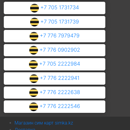
+7 705 1731734
+7 705 1731739
+7 776 7979479
+7 776 0902902
+7 705 2222984
+7 776 2222941
+7 776 2222638
+7 776 2222546
Магазин сим карт simka.kz
Доставка