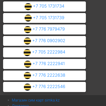
+7 705 1731734
+7 705 1731739
+7 776 7979479
+7 776 0902902
+7 705 2222984
+7 776 2222941
+7 776 2222638
+7 776 2222546
Магазин сим карт simka.kz
Доставка