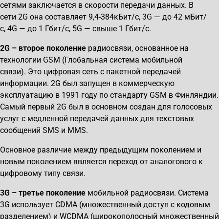
сетями заключается в скорости передачи данных. В
сети 2G она составляет 9,4-384кБит/с, 3G — до 42 мБит/
с, 4G — до 1 Гбит/с, 5G — свыше 1 Гбит/с.
2
G
– второе поколение
радиосвязи, основанное на
технологии GSM (Глобальная система мобильной
связи). Это цифровая сеть с пакетной передачей
информации. 2G был запущен в коммерческую
эксплуатацию в 1991 году по стандарту GSM в Финляндии.
Самый первый 2G был в основном создан для голосовых
услуг с медленной передачей данных для текстовых
сообщений SMS и MMS.
Основное различие между предыдущим поколением и
новым поколением является переход от аналогового к
цифровому типу связи.
3
G
– третье поколение
мобильной радиосвязи. Система
3G использует CDMA (множественный доступ с кодовым
разделением) и WCDMA (широкополосный множественный