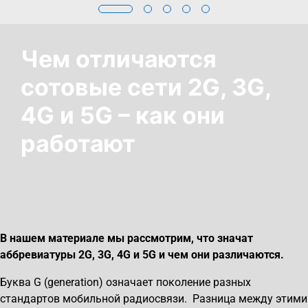
Чем отличаются
сотовые сети 2G, 3G,
4G и 5G – как они
работают
В нашем материале мы рассмотрим, что значат
аббревиатуры 2
G
, 3
G
, 4
G
и 5
G
и чем они различаются.
Буква G (generation) означает поколение разных
стандартов мобильной радиосвязи. Разница между этими