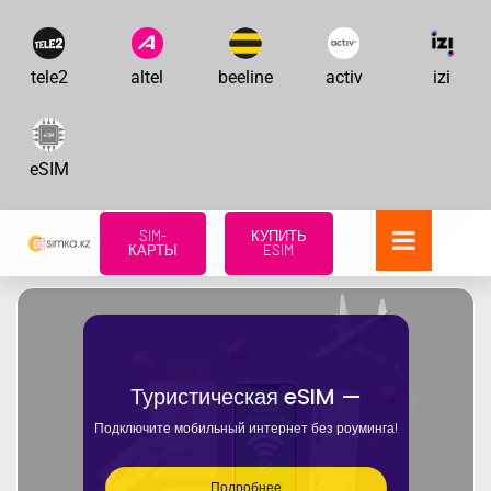
tele2
altel
beeline
activ
izi
eSIM
SIM-
КУПИТЬ
КАРТЫ
ESIM
Туристическая eSIM —
Подключите мобильный интернет без роуминга!
Подробнее