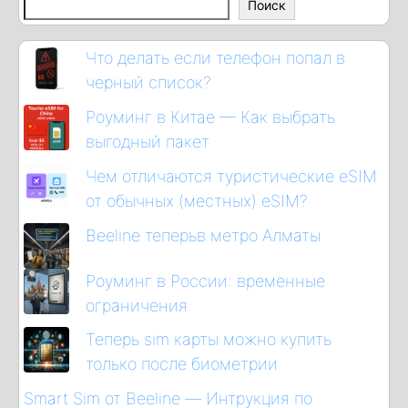
Поиск
Что делать если телефон попал в
черный список?
Роуминг в Китае — Как выбрать
выгодный пакет
Чем отличаются туристические eSIM
от обычных (местных) eSIM?
Beeline теперьв метро Алматы
Роуминг в России: временные
ограничения
Теперь sim карты можно купить
только после биометрии
Smart Sim от Beeline — Интрукция по