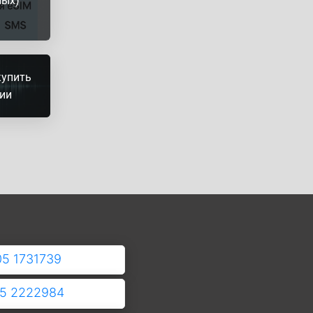
ных)
купить
рии
05 1731739
05 2222984