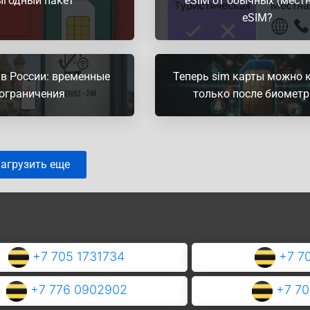
ыгодный пакет
eSIM от обычных (мест
eSIM?
в России: временные
Теперь sim карты можно 
ограничения
только после биомет
агрузить еще
+7 705 1731734
+7 7
+7 776 0902902
+7 7