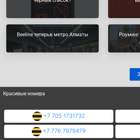
черный список?
в
Beeline теперьв метро Алматы
Роуминг 
З
Красивые номера
+7 705 1731732
+7 776 7979479