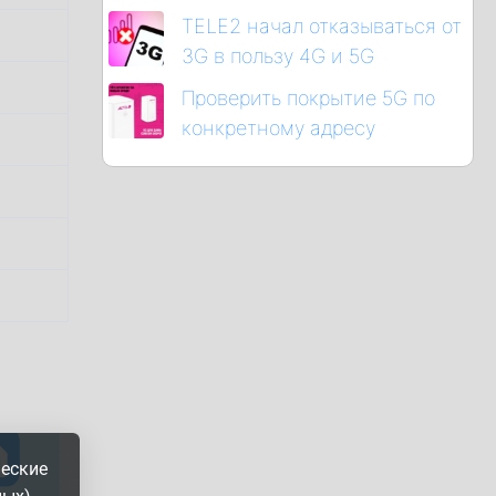
TELE2 начал отказываться от
3G в пользу 4G и 5G
Проверить покрытие 5G по
конкретному адресу
ческие