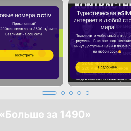
Туристическая eSI
овые номера activ
интернет в любой ст
"Прокаченный"
мира
200мин всего за от 3690 тг/в мес
Безлимит на соц сети
Подключите мобильный интерне
роуминга! Быстрое подключение
минут Доступные цены и гибкие 
на любой срок.
Посмотреть
Подробнее
 «Больше за 1490»