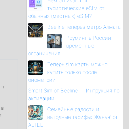
Чем отличаются
туристические eSIM от
обычных (местных) eSIM?
Beeline теперьв метро Алматы
Роуминг в России:
временные
ограничения
Теперь sim карты можно
купить только после
биометрии
тг
Smart Sim от Beeline — Интрукция по
активации
 в
Семейные радости и
и
выгодные тарифы: ‘Жанұя’ от
ALTEL