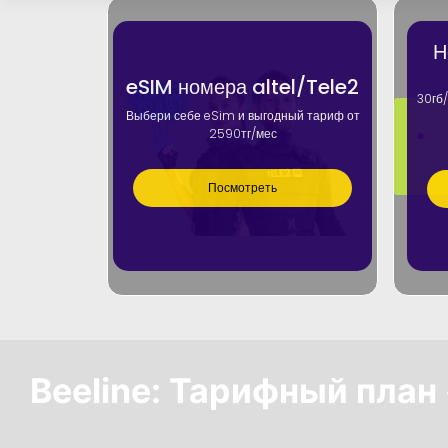
Н
eSIM номера altel/Tele2
30гб/
Выбери себе eSim и выгодный тариф от
2590тг/мес
Посмотреть
Beeline: Тарифный план