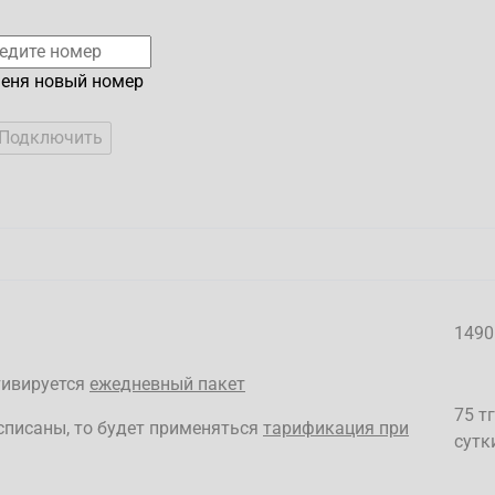
меня новый номер
1490
ктивируется
ежедневный пакет
75
тг
списаны, то будет применяться
тарификация при
сутк