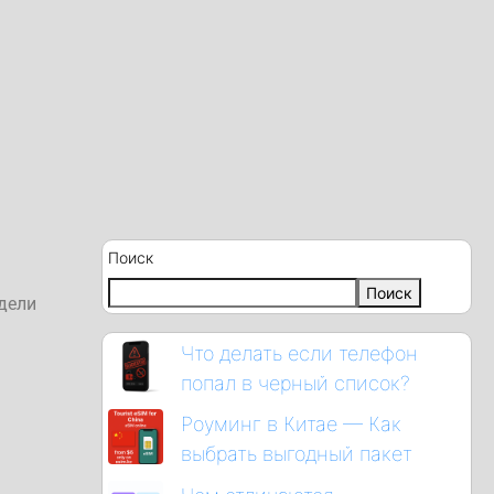
Поиск
Поиск
едели
Что делать если телефон
попал в черный список?
Роуминг в Китае — Как
выбрать выгодный пакет