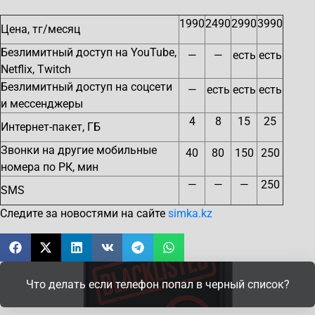
1990
2490
2990
3990
Цена, тг/месяц
Безлимитный доступ на YouTube,
—
—
есть
есть
Netflix, Twitch
Безлимитный доступ на соцсети
—
есть
есть
есть
и мессенджеры
4
8
15
25
Интернет-пакет, ГБ
Звонки на другие мобильные
40
80
150
250
номера по РК, мин
—
—
—
250
SMS
Следите за новостями на сайте
simka.kz
Что делать если телефон попал в черный список?