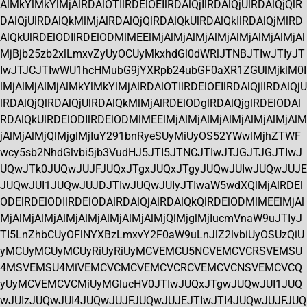
AlMkYlMkYlMjAlRDAlOTIlRDElOEIlRDAlQjIlRDAlQjUlRDAlQjQlR
DAlQjUlRDAlQkMlMjAlRDAlQjQlRDAlQkUlRDAlQkIlRDAlQjMlRD
AlQkUlRDElODIlRDElODMlMEElMjAlMjAlMjAlMjAlMjAlMjAlMjAl
MjBjb25zb2xlLmxvZyUyOCUyMkxhdGl0dWRlJTNBJTIwJTIyJT
IwJTJCJTIwWU1hcHMubG9jYXRpb24ubGF0aXR1ZGUlMjklM0I
lMjAlMjAlMjAlMkYlMkYlMjAlRDAlOTIlRDElOEIlRDAlQjIlRDAlQjU
lRDAlQjQlRDAlQjUlRDAlQkMlMjAlRDElODglRDAlQjglRDElODAl
RDAlQkUlRDElODIlRDElODMlMEElMjAlMjAlMjAlMjAlMjAlMjAlM
jAlMjAlMjQlMjglMjIuY291bnRyeSUyMiUyOS52YWwlMjhZTWF
wcy5sb2NhdGlvbi5jb3VudHJ5JTI5JTNCJTIwJTJGJTJGJTIwJ
UQwJTk0JUQwJUJFJUQxJTgxJUQxJTgyJUQwJUIwJUQwJUJE
JUQwJUI1JUQwJUJDJTIwJUQwJUIyJTIwaW5wdXQlMjAlRDEl
ODElRDElODIlRDElODAlRDAlQjAlRDAlQkQlRDElODMlMEElMjAl
MjAlMjAlMjAlMjAlMjAlMjAlMjAlMjQlMjglMjIucmVnaW9uJTIyJ
TI5LnZhbCUyOFlNYXBzLmxvY2F0aW9uLnJlZ2lvbiUyOSUzQiU
yMCUyMCUyMCUyRiUyRiUyMCVEMCU5NCVEMCVCRSVEMSU
4MSVEMSU4MiVEMCVCMCVEMCVCRCVEMCVCNSVEMCVCQ
yUyMCVEMCVCMiUyMGlucHV0JTIwJUQxJTgwJUQwJUI1JUQ
wJUIzJUQwJUI4JUQwJUJFJUQwJUJEJTIwJTI4JUQwJUJFJUQ