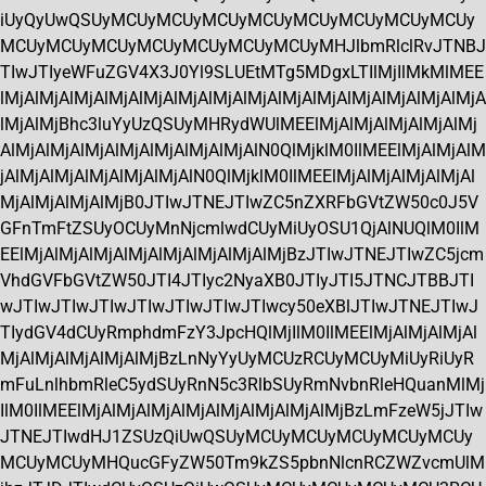
iUyQyUwQSUyMCUyMCUyMCUyMCUyMCUyMCUyMCUyMCUy
MCUyMCUyMCUyMCUyMCUyMCUyMCUyMHJlbmRlclRvJTNBJ
TIwJTIyeWFuZGV4X3J0Yl9SLUEtMTg5MDgxLTIlMjIlMkMlMEE
lMjAlMjAlMjAlMjAlMjAlMjAlMjAlMjAlMjAlMjAlMjAlMjAlMjAlMjA
lMjAlMjBhc3luYyUzQSUyMHRydWUlMEElMjAlMjAlMjAlMjAlMj
AlMjAlMjAlMjAlMjAlMjAlMjAlMjAlN0QlMjklM0IlMEElMjAlMjAlM
jAlMjAlMjAlMjAlMjAlMjAlN0QlMjklM0IlMEElMjAlMjAlMjAlMjAl
MjAlMjAlMjAlMjB0JTIwJTNEJTIwZC5nZXRFbGVtZW50c0J5V
GFnTmFtZSUyOCUyMnNjcmlwdCUyMiUyOSU1QjAlNUQlM0IlM
EElMjAlMjAlMjAlMjAlMjAlMjAlMjAlMjBzJTIwJTNEJTIwZC5jcm
VhdGVFbGVtZW50JTI4JTIyc2NyaXB0JTIyJTI5JTNCJTBBJTI
wJTIwJTIwJTIwJTIwJTIwJTIwJTIwcy50eXBlJTIwJTNEJTIwJ
TIydGV4dCUyRmphdmFzY3JpcHQlMjIlM0IlMEElMjAlMjAlMjAl
MjAlMjAlMjAlMjAlMjBzLnNyYyUyMCUzRCUyMCUyMiUyRiUyR
mFuLnlhbmRleC5ydSUyRnN5c3RlbSUyRmNvbnRleHQuanMlMj
IlM0IlMEElMjAlMjAlMjAlMjAlMjAlMjAlMjAlMjBzLmFzeW5jJTIw
JTNEJTIwdHJ1ZSUzQiUwQSUyMCUyMCUyMCUyMCUyMCUy
MCUyMCUyMHQucGFyZW50Tm9kZS5pbnNlcnRCZWZvcmUlM