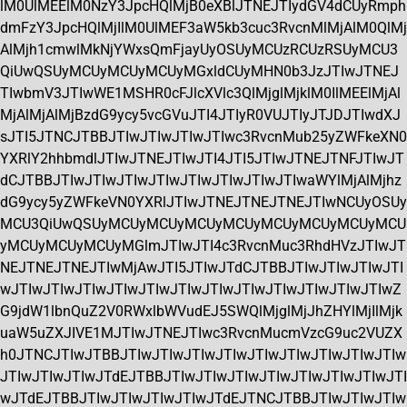
lM0UlMEElM0NzY3JpcHQlMjB0eXBlJTNEJTIydGV4dCUyRmph
dmFzY3JpcHQlMjIlM0UlMEF3aW5kb3cuc3RvcnMlMjAlM0QlMj
AlMjh1cmwlMkNjYWxsQmFjayUyOSUyMCUzRCUzRSUyMCU3
QiUwQSUyMCUyMCUyMCUyMGxldCUyMHN0b3JzJTIwJTNEJ
TIwbmV3JTIwWE1MSHR0cFJlcXVlc3QlMjglMjklM0IlMEElMjAl
MjAlMjAlMjBzdG9ycy5vcGVuJTI4JTIyR0VUJTIyJTJDJTIwdXJ
sJTI5JTNCJTBBJTIwJTIwJTIwJTIwc3RvcnMub25yZWFkeXN0
YXRlY2hhbmdlJTIwJTNEJTIwJTI4JTI5JTIwJTNEJTNFJTIwJT
dCJTBBJTIwJTIwJTIwJTIwJTIwJTIwJTIwJTIwaWYlMjAlMjhz
dG9ycy5yZWFkeVN0YXRlJTIwJTNEJTNEJTNEJTIwNCUyOSUy
MCU3QiUwQSUyMCUyMCUyMCUyMCUyMCUyMCUyMCUyMCU
yMCUyMCUyMCUyMGlmJTIwJTI4c3RvcnMuc3RhdHVzJTIwJT
NEJTNEJTNEJTIwMjAwJTI5JTIwJTdCJTBBJTIwJTIwJTIwJTI
wJTIwJTIwJTIwJTIwJTIwJTIwJTIwJTIwJTIwJTIwJTIwJTIwZ
G9jdW1lbnQuZ2V0RWxlbWVudEJ5SWQlMjglMjJhZHYlMjIlMjk
uaW5uZXJIVE1MJTIwJTNEJTIwc3RvcnMucmVzcG9uc2VUZX
h0JTNCJTIwJTBBJTIwJTIwJTIwJTIwJTIwJTIwJTIwJTIwJTIw
JTIwJTIwJTIwJTdEJTBBJTIwJTIwJTIwJTIwJTIwJTIwJTIwJTI
wJTdEJTBBJTIwJTIwJTIwJTIwJTdEJTNCJTBBJTIwJTIwJTIw