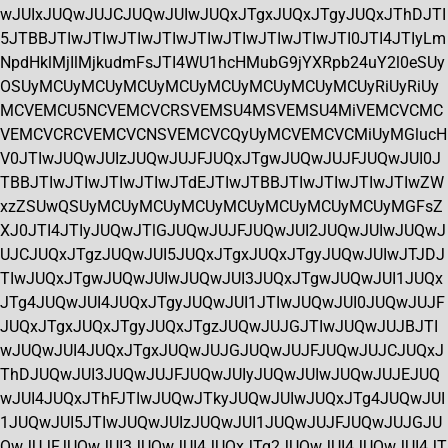
wJUIxJUQwJUJCJUQwJUIwJUQxJTgxJUQxJTgyJUQxJThDJTI
5JTBBJTIwJTIwJTIwJTIwJTIwJTIwJTIwJTIwJTI0JTI4JTIyLm
NpdHklMjIlMjkudmFsJTI4WU1hcHMubG9jYXRpb24uY2l0eSUy
OSUyMCUyMCUyMCUyMCUyMCUyMCUyMCUyMCUyRiUyRiUy
MCVEMCU5NCVEMCVCRSVEMSU4MSVEMSU4MiVEMCVCMC
VEMCVCRCVEMCVCNSVEMCVCQyUyMCVEMCVCMiUyMGlucH
V0JTIwJUQwJUIzJUQwJUJFJUQxJTgwJUQwJUJFJUQwJUI0J
TBBJTIwJTIwJTIwJTIwJTdEJTIwJTBBJTIwJTIwJTIwJTIwZW
xzZSUwQSUyMCUyMCUyMCUyMCUyMCUyMCUyMCUyMGFsZ
XJ0JTI4JTIyJUQwJTlGJUQwJUJFJUQwJUI2JUQwJUIwJUQwJ
UJCJUQxJTgzJUQwJUI5JUQxJTgxJUQxJTgyJUQwJUIwJTJDJ
TIwJUQxJTgwJUQwJUIwJUQwJUI3JUQxJTgwJUQwJUI1JUQx
JTg4JUQwJUI4JUQxJTgyJUQwJUI1JTIwJUQwJUI0JUQwJUJF
JUQxJTgxJUQxJTgyJUQxJTgzJUQwJUJGJTIwJUQwJUJBJTI
wJUQwJUI4JUQxJTgxJUQwJUJGJUQwJUJFJUQwJUJCJUQxJ
ThDJUQwJUI3JUQwJUJFJUQwJUIyJUQwJUIwJUQwJUJEJUQ
wJUI4JUQxJThFJTIwJUQwJTkyJUQwJUIwJUQxJTg4JUQwJUI
1JUQwJUI5JTIwJUQwJUIzJUQwJUI1JUQwJUJFJUQwJUJGJU
QwJUJFJUQwJUI3JUQwJUI4JUQxJTg2JUQwJUI4JUQwJUI4JT