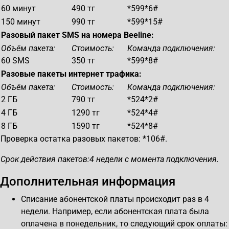
60 минут
490 тг
*599*6#
150 минут
990 тг
*599*15#
Разовый пакет
SMS
на номера
Beeline
:
Объём пакета:
Стоимость:
Команда подключения:
60 SMS
350 тг
*599*8#
Разовые пакеты интернет трафика:
Объём пакета:
Стоимость:
Команда подключения:
2 ГБ
790 тг
*524*2#
4 ГБ
1290 тг
*524*4#
8 ГБ
1590 тг
*524*8#
Проверка остатка разовых пакетов: *106#.
Срок действия пакетов:4 недели с момента подключения.
Дополнительная информация
Списание абонентской платы происходит раз в 4
недели. Например, если абонентская плата была
оплачена в понедельник, то следующий срок оплаты: