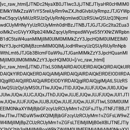
[vc_raw_html]JTNDc2NyaXB0JTIwc3JjJTNEJTIyaHR0cHMlM0
ElMkYlMkZzaW1rYS5reiUyRm9wZXJhdGlvbiUyRmpzJTJGYWp
heC5qcyUyMiUzRSUzQyUyRnNjcmlwdCUzRSUwQSUzQ3Njcml
wdCUyMHNyYyUzRCUyMmh0dHBzJTNBJTJGJTJGc2lta2Eua3
olMkZvcGVyYXRpb24lMkZqcyUyRmpxdWVyeS5tYXNrZWRpbn
B1dC5taW4uanMlMjIlM0UlM0MlMkZzY3JpcHQlM0UlMEElM0
NzY3JpcHQlMjBzcmMlM0QlMjJodHRwcyUzQSUyRiUyRnNpb
WthLmt6JTJGb3BlcmF0aW9uJTJGanMlMkZzY3JpcHQuanMl
MjIlM0UlM0MlMkZzY3JpcHQlM0U=[/vc_raw_html]
[vc_raw_html]JTNDJTIxLS0lMjAlRDAlOUElRDAlQkQlRDAlQkUlR
DAlQkYlRDAlQkElRDAlQjAlMjAlRDAlQjAlRDAlQkElRDElODIlRDA
lQjglRDAlQjIlRDAlQjAlRDElODYlRDAlQjglRDAlQjglMjAtLSUzRS
UwQSUzQyUyMS0tJTIwJUQwJTlDJUQwJUJFJUQwJUI0JUQw
JUIwJUQwJUJCJUQxJThDJUQwJUJEJUQwJUJFJUQwJUI1JTI
wJUQwJUJFJUQwJUJBJUQwJUJEJUQwJUJFJTIwLS0lM0UlM
EElM0NkaXYlMjBjbGFzcyUzRCUyMm1vZGFsJTIyJTNFJTBBJT
IwJTIwJTNDaW5wdXQlMjBjbGFzcyUzRCUyMm1vZGFsLW9wZ
W4lMjIlMjBpZCUzRCUyMm1vZGFsLTElMjIlMjB0eXBlJTNEJTIy
Y2hlY2tib3glMjIlMjBoaWRkZW4lM0UlMEElMjAlMjAlM0NkaXYl