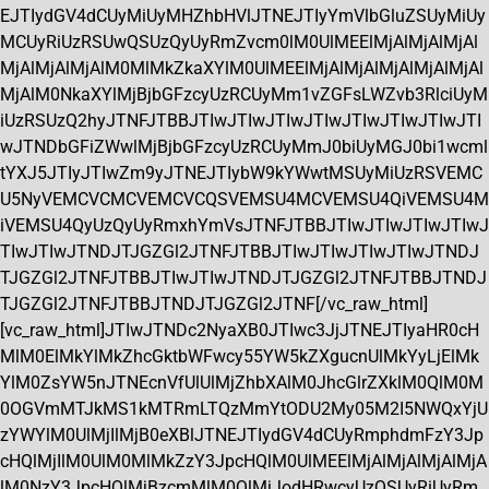
EJTIydGV4dCUyMiUyMHZhbHVlJTNEJTIyYmVlbGluZSUyMiUy
MCUyRiUzRSUwQSUzQyUyRmZvcm0lM0UlMEElMjAlMjAlMjAl
MjAlMjAlMjAlM0MlMkZkaXYlM0UlMEElMjAlMjAlMjAlMjAlMjAl
MjAlM0NkaXYlMjBjbGFzcyUzRCUyMm1vZGFsLWZvb3RlciUyM
iUzRSUzQ2hyJTNFJTBBJTIwJTIwJTIwJTIwJTIwJTIwJTIwJTI
wJTNDbGFiZWwlMjBjbGFzcyUzRCUyMmJ0biUyMGJ0bi1wcml
tYXJ5JTIyJTIwZm9yJTNEJTIybW9kYWwtMSUyMiUzRSVEMC
U5NyVEMCVCMCVEMCVCQSVEMSU4MCVEMSU4QiVEMSU4M
iVEMSU4QyUzQyUyRmxhYmVsJTNFJTBBJTIwJTIwJTIwJTIwJ
TIwJTIwJTNDJTJGZGl2JTNFJTBBJTIwJTIwJTIwJTIwJTNDJ
TJGZGl2JTNFJTBBJTIwJTIwJTNDJTJGZGl2JTNFJTBBJTNDJ
TJGZGl2JTNFJTBBJTNDJTJGZGl2JTNF[/vc_raw_html]
[vc_raw_html]JTIwJTNDc2NyaXB0JTIwc3JjJTNEJTIyaHR0cH
MlM0ElMkYlMkZhcGktbWFwcy55YW5kZXgucnUlMkYyLjElMk
YlM0ZsYW5nJTNEcnVfUlUlMjZhbXAlM0JhcGlrZXklM0QlM0M
0OGVmMTJkMS1kMTRmLTQzMmYtODU2My05M2I5NWQxYjU
zYWYlM0UlMjIlMjB0eXBlJTNEJTIydGV4dCUyRmphdmFzY3Jp
cHQlMjIlM0UlM0MlMkZzY3JpcHQlM0UlMEElMjAlMjAlMjAlMjA
lM0NzY3JpcHQlMjBzcmMlM0QlMjJodHRwcyUzQSUyRiUyRm