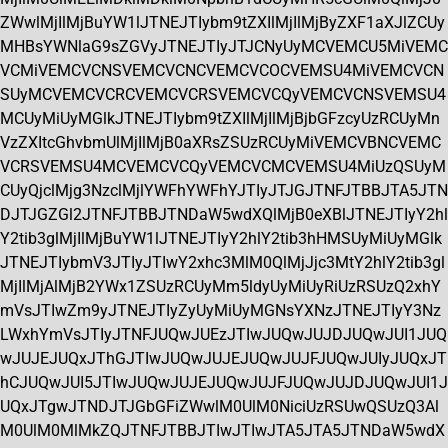
ZWwlMjIlMjBuYW1lJTNEJTIybm9tZXIlMjIlMjByZXF1aXJlZCUy
MHBsYWNlaG9sZGVyJTNEJTIyJTJCNyUyMCVEMCU5MiVEMC
VCMiVEMCVCNSVEMCVCNCVEMCVCOCVEMSU4MiVEMCVCN
SUyMCVEMCVCRCVEMCVCRSVEMCVCQyVEMCVCNSVEMSU4
MCUyMiUyMGlkJTNEJTIybm9tZXIlMjIlMjBjbGFzcyUzRCUyMn
VzZXItcGhvbmUlMjIlMjB0aXRsZSUzRCUyMiVEMCVBNCVEMC
VCRSVEMSU4MCVEMCVCQyVEMCVCMCVEMSU4MiUzQSUyM
CUyQjclMjg3NzclMjlYWFhYWFhYJTIyJTJGJTNFJTBBJTA5JTN
DJTJGZGl2JTNFJTBBJTNDaW5wdXQlMjB0eXBlJTNEJTIyY2hl
Y2tib3glMjIlMjBuYW1lJTNEJTIyY2hlY2tib3hHMSUyMiUyMGlk
JTNEJTIybmV3JTIyJTIwY2xhc3MlM0QlMjJjc3MtY2hlY2tib3gl
MjIlMjAlMjB2YWx1ZSUzRCUyMm5ldyUyMiUyRiUzRSUzQ2xhY
mVsJTIwZm9yJTNEJTIyZyUyMiUyMGNsYXNzJTNEJTIyY3Nz
LWxhYmVsJTIyJTNFJUQwJUEzJTIwJUQwJUJDJUQwJUI1JUQ
wJUJEJUQxJThGJTIwJUQwJUJEJUQwJUJFJUQwJUIyJUQxJT
hCJUQwJUI5JTIwJUQwJUJEJUQwJUJFJUQwJUJDJUQwJUI1J
UQxJTgwJTNDJTJGbGFiZWwlM0UlM0NiciUzRSUwQSUzQ3Al
M0UlM0MlMkZQJTNFJTBBJTIwJTIwJTA5JTA5JTNDaW5wdX