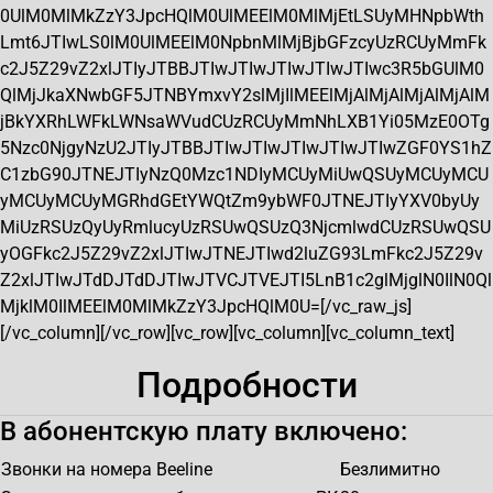
0UlM0MlMkZzY3JpcHQlM0UlMEElM0MlMjEtLSUyMHNpbWth
Lmt6JTIwLS0lM0UlMEElM0NpbnMlMjBjbGFzcyUzRCUyMmFk
c2J5Z29vZ2xlJTIyJTBBJTIwJTIwJTIwJTIwJTIwc3R5bGUlM0
QlMjJkaXNwbGF5JTNBYmxvY2slMjIlMEElMjAlMjAlMjAlMjAlM
jBkYXRhLWFkLWNsaWVudCUzRCUyMmNhLXB1Yi05MzE0OTg
5Nzc0NjgyNzU2JTIyJTBBJTIwJTIwJTIwJTIwJTIwZGF0YS1hZ
C1zbG90JTNEJTIyNzQ0Mzc1NDIyMCUyMiUwQSUyMCUyMCU
yMCUyMCUyMGRhdGEtYWQtZm9ybWF0JTNEJTIyYXV0byUy
MiUzRSUzQyUyRmlucyUzRSUwQSUzQ3NjcmlwdCUzRSUwQSU
yOGFkc2J5Z29vZ2xlJTIwJTNEJTIwd2luZG93LmFkc2J5Z29v
Z2xlJTIwJTdDJTdDJTIwJTVCJTVEJTI5LnB1c2glMjglN0IlN0Ql
MjklM0IlMEElM0MlMkZzY3JpcHQlM0U=[/vc_raw_js]
[/vc_column][/vc_row][vc_row][vc_column][vc_column_text]
Подробности
В абонентскую плату включено:
Звонки на номера Beeline
Безлимитно