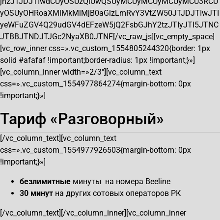
jhzJTJDJTIwdCUyOSUzQiUwQSUyMCUyMCUyMCUyMCU3RCU
yOSUyOHRoaXMlMkMlMjB0aGlzLmRvY3VtZW50JTJDJTIwJTI
yeWFuZGV4Q29udGV4dEFzeW5jQ2FsbGJhY2tzJTIyJTI5JTNC
JTBBJTNDJTJGc2NyaXB0JTNF[/vc_raw_js][vc_empty_space]
[vc_row_inner css=».vc_custom_1554805244320{border: 1px
solid #afafaf !important;border-radius: 1px !important;}»]
[vc_column_inner width=»2/3″][vc_column_text
css=».vc_custom_1554977864274{margin-bottom: 0px
!important;}»]
Тариф «Разговорный»
[/vc_column_text][vc_column_text
css=».vc_custom_1554977926503{margin-bottom: 0px
!important;}»]
безлимитные
минуты на номера Beeline
30 минут
на других сотовых операторов РК
[/vc_column_text][/vc_column_inner][vc_column_inner