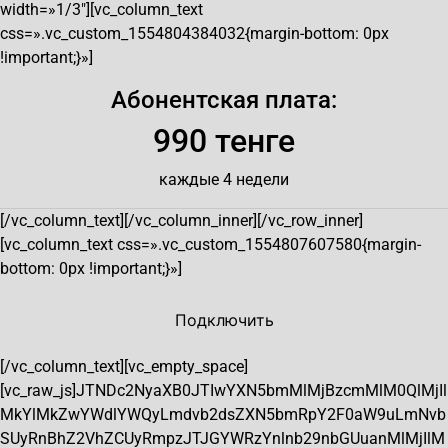
width=»1/3″][vc_column_text
css=».vc_custom_1554804384032{margin-bottom: 0px
!important;}»]
Абонентская плата:
990 тенге
каждые 4 недели
[/vc_column_text][/vc_column_inner][/vc_row_inner]
[vc_column_text css=».vc_custom_1554807607580{margin-
bottom: 0px !important;}»]
Подключить
[/vc_column_text][vc_empty_space]
[vc_raw_js]JTNDc2NyaXB0JTIwYXN5bmMlMjBzcmMlM0QlMjIl
MkYlMkZwYWdlYWQyLmdvb2dsZXN5bmRpY2F0aW9uLmNvb
SUyRnBhZ2VhZCUyRmpzJTJGYWRzYnlnb29nbGUuanMlMjIlM