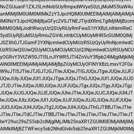
NvZGUuanF1ZXJ5LmNvbSUyRmpxdWVyeS0zLjMuMS5taW4u
anMlMjIlM0UlM0MlMkZzY3JpcHQlM0UlMEElMjAlMjAlMjAlMjA
lM0NzY3JpcHQlMjBjaGFyc2V0JTNEJTIydXRmLTglMjIlMjBzcm
MlM0QlMjJodHRwcyUzQSUyRiUyRmFwaS1tYXBzLnlhbmRleC
5ydSUyRjEuMSUyRmluZGV4LnhtbCUyMiUyMHR5cGUlM0QlMj
J0ZXh0JTJGamF2YXNjcmlwdCUyMiUzRSUzQyUyRnNjcmlwdC
UzRSUwQSUwQSUyMCUyMCUyMCUzQ3NjcmlwdCUzRSUyNCU
yOGRvY3VtZW50JTI5LnJlYWR5JTI4ZnVuY3Rpb24lMjglMjklMj
AlN0IlMEElMjAlMjAlMjAlMjBpZiUyMCUyOFlNYXBzLmxvY2F0a
W9uJTI5JTIwJTJGJTJGJTIwJUQwJTlGJUQxJTgwJUQwJUJFJ
UQwJUIyJUQwJUI1JUQxJTgwJUQxJThGJUQwJUI1JUQwJUJD
JTJDJTIwJUQwJUI0JUQwJUJFJUQxJTgxJUQxJTgyJUQxJTgz
JUQwJUJGJUQwJUJEJUQwJUIwJTIwJUQwJUJCJUQwJUI4JT
IwJUQwJUIzJUQwJUI1JUQwJUJFJUQwJUJGJUQwJUJFJUQw
JUI3JUQwJUI4JUQxJTg2JUQwJUI4JUQxJThGJTBBJTIwJTIw
JTIwJTIwJTdCJTIwJTBBJTIwJTIwJTIwJTIwJTIwJTIwJTIwJT
IwY29uc29sZS5sb2clMjglMjJMb25naXR1ZGUlM0ElMjAlMjIlMj
AlMkIlMjBZTWFwcy5sb2NhdGlvbi5sb25naXR1ZGUlMjklM0IlMj