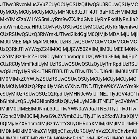
JTIwc3RvcnMuc2VuZCUyOCUyOSUzQiUwQSU3RCUwQSUyMC
UyMCUyMCUyMCUyMCUyMHN0b3JzJTI4JTI3aHR0cHMlM0El
MkYlMkZzaW1rYS5reiUyRm9wZXJhdGlvbiUyRmFkdiUyRnJla2
xhbWFnb2cuaHRtbCUyNyUyOSUwQSUyMCUzQyUyRnNjcmlwd
CUzRSUwQSUzQ3RhYmxlJTIwd2lkdGglM0QlMjIxMDAlMjUlMjIl
M0UlMEElMjAlMjAlM0N0ciUzRSUwQSUyMCUyMCUyMCUyMC
UzQ3RkJTIwYWxpZ24lM0QlMjJjZW50ZXIlMjIlM0UlMEElM0Nk
aXYlMjBzdHlsZSUzRCUyMm1hcmdpbiUzQWF1dG8lMjIlMjBpZ
CUzRCUyMmFkdiUyMiUzRSUwQSUwQSUzQyUyRmRpdiUzRSU
wQSUzQyUyRnRkJTNFJTBBJTIwJTIwJTNDJTJGdHIlM0UlMEE
lM0MlMkZ0YWJsZSUzRSUwQSUwQSUyMCUyMCUyMCUyMC
UyMCUyMCUzQ2RpdiUyMGNsYXNzJTNEJTIybW9kYWwtYm9k
eSUyMiUzRSUwQSUzQ2RpdiUyMHN0eWxlJTNEJTIydGV4dC1h
bGlnbiUzQSUyMGNlbnRlciUzQiUyMiUyMGlkJTNEJTIyc3VtbWE
lMjIlM0UlMEElM0Nmb3JtJTIwYWN0aW9uJTNEJTIyJTIyJTIw
Y2xhc3MlM0QlMjJwaG9uZV9mb3JtJTIyJTIwb25zdWJtaXQlM
0QlMjJyZXR1cm4lMjBzdW1tYSUyOHRoaXMlMjklMjIlM0UlMEE
lMDklMDklM0NkaXYlMjBjbGFzcyUzRCUyMnVzZXJfcGhvbmUl
MjIlM0UlMEElMDklMDklM0NpbnB1dCUyMHR5cGUlM0QlMjJ0