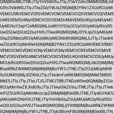
QlMjB0eXBlJTNEJTIyYnV0dG9uJTIyJTIwY2xhc3MlM0QlMjJid
G5fc3VibWl0JTIyJTIwZGlzYWJsZWQlMjB2YWx1ZSUzRCUyMi
VEMCU5RiVEMCVCRSVEMCVCNCVEMCVCQSVEMCVCQiVEMS
U4RSVEMSU4NyVEMCVCOCVEMSU4MiVEMSU4QyUyMiUyMC
UyMG9uY2xpY2slM0QlMjJzdW1tYSUyOCUyOSUyMiUyRiUzRS
UwQSUwQSUzQ2lucHV0JTIwaWQlM0QlMjJ0YXJpZiUyMiUyM
GhpZGRlbiUzRCUyMiUyMiUyMG5hbWUlM0QlMjJiJTIyJTIwdHl
wZSUzRCUyMnRleHQlMjIlMjB2YWx1ZSUzRCUyMiVEMCVBMC
VEMCVCMCVEMCVCNyVEMCVCMyVEMCVCRSVEMCVCMiVE
MCVCRSVEMSU4MCVEMCVCRCVEMSU4QiVEMCVCOSUyMiUy
MCUyRiUzRSUwQSUzQ2lucHV0JTIwaWQlM0QlMjJrb2QlMjIlMj
BoaWRkZW4lM0QlMjIlMjIlMjBuYW1lJTNEJTIyZCUyMiUyMHR
5cGUlM0QlMjJ0ZXh0JTIyJTIwdmFsdWUlM0QlMjIlMkE5MDEl
MkE5JTIzJTIyJTIwJTJGJTNFJTBBJTNDaW5wdXQlMjBpZCUz
RCUyMm9wZXJhdG9yJTIyJTIwaGlkZGVuJTNEJTIyJTIyJTIwb
mFtZSUzRCUyMmNhcnJpZXIlMjIlMjB0eXBlJTNEJTIydGV4dCU
yMiUyMHZhbHVlJTNEJTIyYmVlbGluZSUyMiUyMCUyRiUzRSU
wQSUzQ2lucHV0JTIwaWQlM0QlMjJjYXIlMjIlMjBoaWRkZW4lM
0QlMjIlMjIlMjBuYW1lJTNEJTIyb3BlcmF0b3IlMjIlMjB0eXBlJTN