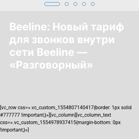
Beeline: Новый тариф
для звонков внутри
сети Beeline —
«Разговорный»
[vc_row css=».vc_custom_1554807140417{border: 1px solid
#777777 !important;}»][vc_column][vc_column_text
css=».vc_custom_1554978937415{margin-bottom: 0px
!important;}»]