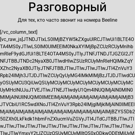
Разговорный
Для тех, кто часто звонит на номера Beeline
[/vc_column_text]
[vc_raw_js]JTNDJTIxLS0lMjBZYW5kZXguUlRCJTIwUi1BLTE4O
TA4MS0yJTIwLS0lM0UlMEElM0NkaXYlMjBpZCUzRCUyMnlhb
mRleF9ydGJfUi1BLTE4OTA4MS0yJTIyJTNFJTNDJTJGZGl2JT
NFJTBBJTNDc2NyaXB0JTIwdHlwZSUzRCUyMnRleHQlMkZqY
XZhc2NyaXB0JTIyJTNFJTBBJTIwJTIwJTIwJTIwJTI4ZnVuY3
Rpb24lMjh3JTJDJTIwZCUyQyUyMG4lMkMlMjBzJTJDJTIwdCU
yOSUyMCU3QiUwQSUyMCUyMCUyMCUyMCUyMCUyMCUyMC
UyMHclNUJuJTVEJTIwJTNEJTIwdyU1Qm4lNUQlMjAlN0MlN0
MlMjAlNUIlNUQlM0IlMEElMjAlMjAlMjAlMjAlMjAlMjAlMjAlMjB3
JTVCbiU1RC5wdXNoJTI4ZnVuY3Rpb24lMjglMjklMjAlN0IlMEEl
MjAlMjAlMjAlMjAlMjAlMjAlMjAlMjAlMjAlMjAlMjAlMjBZYS5Db2
50ZXh0LkFkdk1hbmFnZXIucmVuZGVyJTI4JTdCJTBBJTIwJTI
wJTIwJTIwJTIwJTIwJTIwJTIwJTIwJTIwJTIwJTIwJTIwJTIwJ
TIwJTIwYmxvY2tJZCUzQSUyMCUyMlItQS0xODkwODEtMiUyM