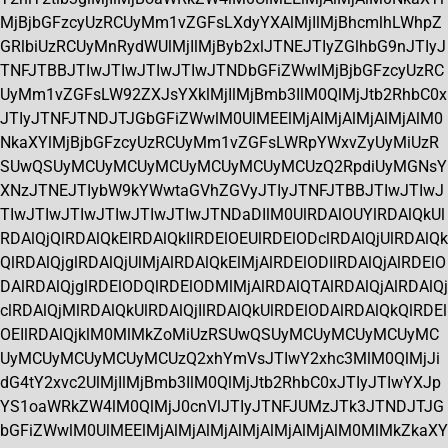
MjBjbGFzcyUzRCUyMm1vZGFsLXdyYXAlMjIlMjBhcmlhLWhpZ
GRlbiUzRCUyMnRydWUlMjIlMjByb2xlJTNEJTIyZGlhbG9nJTIyJ
TNFJTBBJTIwJTIwJTIwJTIwJTNDbGFiZWwlMjBjbGFzcyUzRC
UyMm1vZGFsLW92ZXJsYXklMjIlMjBmb3IlM0QlMjJtb2RhbC0x
JTIyJTNFJTNDJTJGbGFiZWwlM0UlMEElMjAlMjAlMjAlMjAlM0
NkaXYlMjBjbGFzcyUzRCUyMm1vZGFsLWRpYWxvZyUyMiUzR
SUwQSUyMCUyMCUyMCUyMCUyMCUyMCUzQ2RpdiUyMGNsY
XNzJTNEJTIybW9kYWwtaGVhZGVyJTIyJTNFJTBBJTIwJTIwJ
TIwJTIwJTIwJTIwJTIwJTIwJTNDaDIlM0UlRDAlOUYlRDAlQkUl
RDAlQjQlRDAlQkElRDAlQkIlRDElOEUlRDElODclRDAlQjUlRDAlQk
QlRDAlQjglRDAlQjUlMjAlRDAlQkElMjAlRDElODIlRDAlQjAlRDElO
DAlRDAlQjglRDElODQlRDElODMlMjAlRDAlQTAlRDAlQjAlRDAlQj
clRDAlQjMlRDAlQkUlRDAlQjIlRDAlQkUlRDElODAlRDAlQkQlRDEl
OEIlRDAlQjklM0MlMkZoMiUzRSUwQSUyMCUyMCUyMCUyMC
UyMCUyMCUyMCUyMCUzQ2xhYmVsJTIwY2xhc3MlM0QlMjJi
dG4tY2xvc2UlMjIlMjBmb3IlM0QlMjJtb2RhbC0xJTIyJTIwYXJp
YS1oaWRkZW4lM0QlMjJ0cnVlJTIyJTNFJUMzJTk3JTNDJTJG
bGFiZWwlM0UlMEElMjAlMjAlMjAlMjAlMjAlMjAlM0MlMkZkaXY