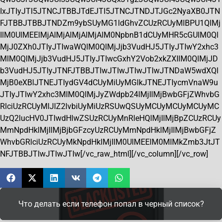
IxJTIyJTI5JTNCJTBBJTdEJTI5JTNCJTNDJTJGc2NyaXB0JTN
FJTBBJTBBJTNDZm9ybSUyMG1ldGhvZCUzRCUyMlBPU1QlMj
IlM0UlMEElMjAlMjAlMjAlMjAlM0NpbnB1dCUyMHR5cGUlM0Ql
MjJ0ZXh0JTIyJTIwaWQlM0QlMjJjb3VudHJ5JTIyJTIwY2xhc3
MlM0QlMjJjb3VudHJ5JTIyJTIwcGxhY2Vob2xkZXIlM0QlMjJD
b3VudHJ5JTIyJTNFJTBBJTIwJTIwJTIwJTIwJTNDaW5wdXQl
MjB0eXBlJTNEJTIydGV4dCUyMiUyMGlkJTNEJTIycmVnaW9u
JTIyJTIwY2xhc3MlM0QlMjJyZWdpb24lMjIlMjBwbGFjZWhvbG
RlciUzRCUyMlJlZ2lvbiUyMiUzRSUwQSUyMCUyMCUyMCUyMC
UzQ2lucHV0JTIwdHlwZSUzRCUyMnRleHQlMjIlMjBpZCUzRCUy
MmNpdHklMjIlMjBjbGFzcyUzRCUyMmNpdHklMjIlMjBwbGFjZ
WhvbGRlciUzRCUyMkNpdHklMjIlM0UlMEElM0MlMkZmb3JtJT
NFJTBBJTIwJTIwJTIw[/vc_raw_html][/vc_column][/vc_row]
Что делать если телефон попал в черный список?