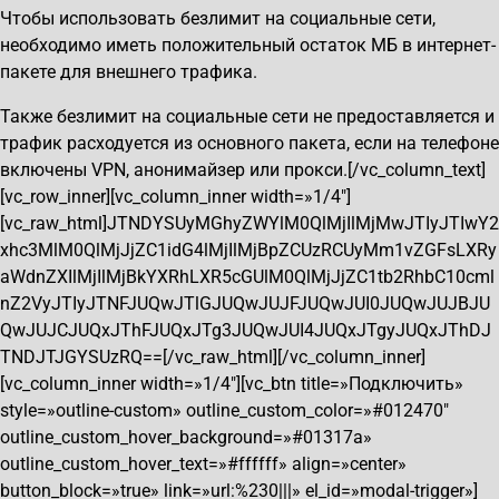
Чтобы использовать безлимит на социальные сети,
необходимо иметь положительный остаток МБ в интернет-
пакете для внешнего трафика.
Также безлимит на социальные сети не предоставляется и
трафик расходуется из основного пакета, если на телефоне
включены VPN, анонимайзер или прокси.[/vc_column_text]
[vc_row_inner][vc_column_inner width=»1/4″]
[vc_raw_html]JTNDYSUyMGhyZWYlM0QlMjIlMjMwJTIyJTIwY2
xhc3MlM0QlMjJjZC1idG4lMjIlMjBpZCUzRCUyMm1vZGFsLXRy
aWdnZXIlMjIlMjBkYXRhLXR5cGUlM0QlMjJjZC1tb2RhbC10cml
nZ2VyJTIyJTNFJUQwJTlGJUQwJUJFJUQwJUI0JUQwJUJBJU
QwJUJCJUQxJThFJUQxJTg3JUQwJUI4JUQxJTgyJUQxJThDJ
TNDJTJGYSUzRQ==[/vc_raw_html][/vc_column_inner]
[vc_column_inner width=»1/4″][vc_btn title=»Подключить»
style=»outline-custom» outline_custom_color=»#012470″
outline_custom_hover_background=»#01317a»
outline_custom_hover_text=»#ffffff» align=»center»
button_block=»true» link=»url:%230|||» el_id=»modal-trigger»]