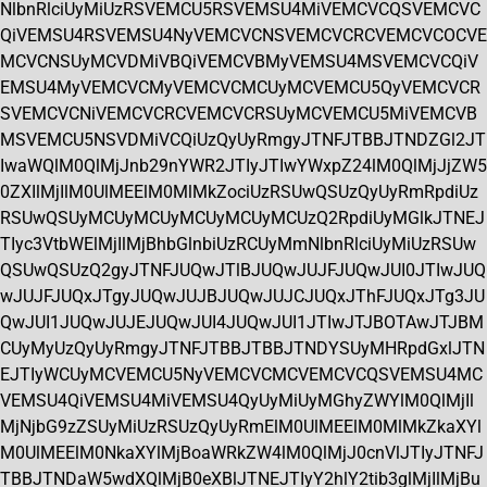
NlbnRlciUyMiUzRSVEMCU5RSVEMSU4MiVEMCVCQSVEMCVC
QiVEMSU4RSVEMSU4NyVEMCVCNSVEMCVCRCVEMCVCOCVE
MCVCNSUyMCVDMiVBQiVEMCVBMyVEMSU4MSVEMCVCQiV
EMSU4MyVEMCVCMyVEMCVCMCUyMCVEMCU5QyVEMCVCR
SVEMCVCNiVEMCVCRCVEMCVCRSUyMCVEMCU5MiVEMCVB
MSVEMCU5NSVDMiVCQiUzQyUyRmgyJTNFJTBBJTNDZGl2JT
IwaWQlM0QlMjJnb29nYWR2JTIyJTIwYWxpZ24lM0QlMjJjZW5
0ZXIlMjIlM0UlMEElM0MlMkZociUzRSUwQSUzQyUyRmRpdiUz
RSUwQSUyMCUyMCUyMCUyMCUyMCUzQ2RpdiUyMGlkJTNEJ
TIyc3VtbWElMjIlMjBhbGlnbiUzRCUyMmNlbnRlciUyMiUzRSUw
QSUwQSUzQ2gyJTNFJUQwJTlBJUQwJUJFJUQwJUI0JTIwJUQ
wJUJFJUQxJTgyJUQwJUJBJUQwJUJCJUQxJThFJUQxJTg3JU
QwJUI1JUQwJUJEJUQwJUI4JUQwJUI1JTIwJTJBOTAwJTJBM
CUyMyUzQyUyRmgyJTNFJTBBJTBBJTNDYSUyMHRpdGxlJTN
EJTIyWCUyMCVEMCU5NyVEMCVCMCVEMCVCQSVEMSU4MC
VEMSU4QiVEMSU4MiVEMSU4QyUyMiUyMGhyZWYlM0QlMjIl
MjNjbG9zZSUyMiUzRSUzQyUyRmElM0UlMEElM0MlMkZkaXYl
M0UlMEElM0NkaXYlMjBoaWRkZW4lM0QlMjJ0cnVlJTIyJTNFJ
TBBJTNDaW5wdXQlMjB0eXBlJTNEJTIyY2hlY2tib3glMjIlMjBu