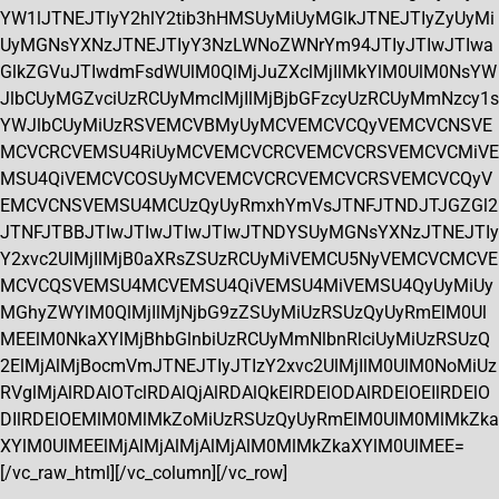
YW1lJTNEJTIyY2hlY2tib3hHMSUyMiUyMGlkJTNEJTIyZyUyMi
UyMGNsYXNzJTNEJTIyY3NzLWNoZWNrYm94JTIyJTIwJTIwa
GlkZGVuJTIwdmFsdWUlM0QlMjJuZXclMjIlMkYlM0UlM0NsYW
JlbCUyMGZvciUzRCUyMmclMjIlMjBjbGFzcyUzRCUyMmNzcy1s
YWJlbCUyMiUzRSVEMCVBMyUyMCVEMCVCQyVEMCVCNSVE
MCVCRCVEMSU4RiUyMCVEMCVCRCVEMCVCRSVEMCVCMiVE
MSU4QiVEMCVCOSUyMCVEMCVCRCVEMCVCRSVEMCVCQyV
EMCVCNSVEMSU4MCUzQyUyRmxhYmVsJTNFJTNDJTJGZGl2
JTNFJTBBJTIwJTIwJTIwJTIwJTNDYSUyMGNsYXNzJTNEJTIy
Y2xvc2UlMjIlMjB0aXRsZSUzRCUyMiVEMCU5NyVEMCVCMCVE
MCVCQSVEMSU4MCVEMSU4QiVEMSU4MiVEMSU4QyUyMiUy
MGhyZWYlM0QlMjIlMjNjbG9zZSUyMiUzRSUzQyUyRmElM0Ul
MEElM0NkaXYlMjBhbGlnbiUzRCUyMmNlbnRlciUyMiUzRSUzQ
2ElMjAlMjBocmVmJTNEJTIyJTIzY2xvc2UlMjIlM0UlM0NoMiUz
RVglMjAlRDAlOTclRDAlQjAlRDAlQkElRDElODAlRDElOEIlRDElO
DIlRDElOEMlM0MlMkZoMiUzRSUzQyUyRmElM0UlM0MlMkZka
XYlM0UlMEElMjAlMjAlMjAlMjAlM0MlMkZkaXYlM0UlMEE=
[/vc_raw_html][/vc_column][/vc_row]