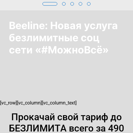
Beeline: Новая услуга
безлимитные соц
сети «#МожноВсё»
[vc_row][vc_column][vc_column_text]
Прокачай свой тариф до
БЕЗЛИМИТА всего за 490