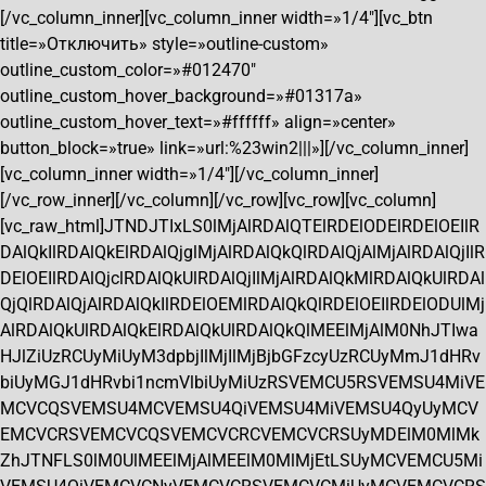
[/vc_column_inner][vc_column_inner width=»1/4″][vc_btn
title=»Отключить» style=»outline-custom»
outline_custom_color=»#012470″
outline_custom_hover_background=»#01317a»
outline_custom_hover_text=»#ffffff» align=»center»
button_block=»true» link=»url:%23win2|||»][/vc_column_inner]
[vc_column_inner width=»1/4″][/vc_column_inner]
[/vc_row_inner][/vc_column][/vc_row][vc_row][vc_column]
[vc_raw_html]JTNDJTIxLS0lMjAlRDAlQTElRDElODElRDElOEIlR
DAlQkIlRDAlQkElRDAlQjglMjAlRDAlQkQlRDAlQjAlMjAlRDAlQjIlR
DElOEIlRDAlQjclRDAlQkUlRDAlQjIlMjAlRDAlQkMlRDAlQkUlRDAl
QjQlRDAlQjAlRDAlQkIlRDElOEMlRDAlQkQlRDElOEIlRDElODUlMj
AlRDAlQkUlRDAlQkElRDAlQkUlRDAlQkQlMEElMjAlM0NhJTIwa
HJlZiUzRCUyMiUyM3dpbjIlMjIlMjBjbGFzcyUzRCUyMmJ1dHRv
biUyMGJ1dHRvbi1ncmVlbiUyMiUzRSVEMCU5RSVEMSU4MiVE
MCVCQSVEMSU4MCVEMSU4QiVEMSU4MiVEMSU4QyUyMCV
EMCVCRSVEMCVCQSVEMCVCRCVEMCVCRSUyMDElM0MlMk
ZhJTNFLS0lM0UlMEElMjAlMEElM0MlMjEtLSUyMCVEMCU5Mi