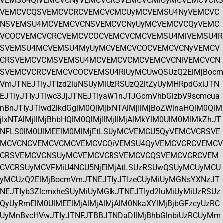
VEMSU4QiVEMCVCNyVEMCVCRSVEMCVCMiUyMCVEMCVCRS
VEMCVCQSVEMCVCRCVEMCVCMCUyMCVEMSU4NyVEMCVC
NSVEMSU4MCVEMCVCNSVEMCVCNyUyMCVEMCVCQyVEMC
VCOCVEMCVCRCVEMCVCOCVEMCVCMCVEMSU4MiVEMSU4R
SVEMSU4MCVEMSU4MyUyMCVEMCVCOCVEMCVCNyVEMCV
CRSVEMCVCMSVEMSU4MCVEMCVCMCVEMCVCNiVEMCVCN
SVEMCVCRCVEMCVCOCVEMSU4RiUyMCUwQSUzQ2ElMjBocm
VmJTNEJTIyJTIzd2luNSUyMiUzRSUzQ2ltZyUyMHRpdGxlJTN
EJTIyJTIyJTIwc3JjJTNEJTIyaW1nJTJGcmVhbGlzbV9scmcua
nBnJTIyJTIwd2lkdGglM0QlMjIxNTAlMjIlMjBoZWlnaHQlM0QlM
jIxNTAlMjIlMjBhbHQlM0QlMjIlMjIlMjAlMkYlM0UlM0MlMkZhJT
NFLS0lM0UlMEElM0MlMjEtLSUyMCVEMCU5QyVEMCVCRSVE
MCVCNCVEMCVCMCVEMCVCQiVEMSU4QyVEMCVCRCVEMCV
CRSVEMCVCNSUyMCVEMCVCRSVEMCVCQSVEMCVCRCVEM
CVCRSUyMCVFMiU4NCU5NjElMjAtLSUzRSUwQSUyMCUyMCU
yMCUzQ2ElMjBocmVmJTNEJTIyJTIzeCUyMiUyMGNsYXNzJT
NEJTIyb3ZlcmxheSUyMiUyMGlkJTNEJTIyd2luMiUyMiUzRSUz
QyUyRmElM0UlMEElMjAlMjAlMjAlM0NkaXYlMjBjbGFzcyUzRC
UyMnBvcHVwJTIyJTNFJTBBJTNDaDIlMjBhbGlnbiUzRCUyMm