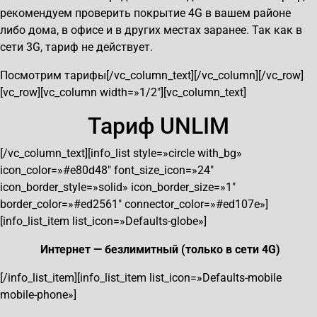
рекомендуем проверить покрытие 4G в вашем районе
либо дома, в офисе и в других местах заранее. Так как в
сети 3G, тариф не действует.
Посмотрим тарифы[/vc_column_text][/vc_column][/vc_row]
[vc_row][vc_column width=»1/2″][vc_column_text]
Тариф UNLIM
[/vc_column_text][info_list style=»circle with_bg»
icon_color=»#e80d48″ font_size_icon=»24″
icon_border_style=»solid» icon_border_size=»1″
border_color=»#ed2561″ connector_color=»#ed107e»]
[info_list_item list_icon=»Defaults-globe»]
Интернет — безлимитный (только в сети 4G)
[/info_list_item][info_list_item list_icon=»Defaults-mobile
mobile-phone»]