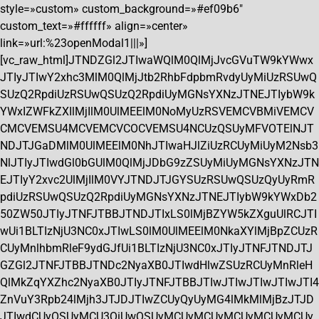
style=»custom» custom_background=»#ef09b6″
custom_text=»#ffffff» align=»center»
link=»url:%23openModal1|||»]
[vc_raw_html]JTNDZGl2JTIwaWQlM0QlMjJvcGVuTW9kYWwx
JTIyJTIwY2xhc3MlM0QlMjJtb2RhbFdpbmRvdyUyMiUzRSUwQ
SUzQ2RpdiUzRSUwQSUzQ2RpdiUyMGNsYXNzJTNEJTIybW9k
YWxIZWFkZXIlMjIlM0UlMEElM0NoMyUzRSVEMCVBMiVEMCV
CMCVEMSU4MCVEMCVCOCVEMSU4NCUzQSUyMFVOTElNJT
NDJTJGaDMlM0UlMEElM0NhJTIwaHJlZiUzRCUyMiUyM2Nsb3
NlJTIyJTIwdGl0bGUlM0QlMjJDbG9zZSUyMiUyMGNsYXNzJTN
EJTIyY2xvc2UlMjIlM0VYJTNDJTJGYSUzRSUwQSUzQyUyRmR
pdiUzRSUwQSUzQ2RpdiUyMGNsYXNzJTNEJTIybW9kYWxDb2
50ZW50JTIyJTNFJTBBJTNDJTIxLS0lMjBZYW5kZXguUlRCJTI
wUi1BLTIzNjU3NC0xJTIwLS0lM0UlMEElM0NkaXYlMjBpZCUzR
CUyMnlhbmRleF9ydGJfUi1BLTIzNjU3NC0xJTIyJTNFJTNDJTJ
GZGl2JTNFJTBBJTNDc2NyaXB0JTIwdHlwZSUzRCUyMnRleH
QlMkZqYXZhc2NyaXB0JTIyJTNFJTBBJTIwJTIwJTIwJTIwJTI4
ZnVuY3Rpb24lMjh3JTJDJTIwZCUyQyUyMG4lMkMlMjBzJTJD
JTIwdCUyOSUyMCU3QiUwQSUyMCUyMCUyMCUyMCUyMCUy