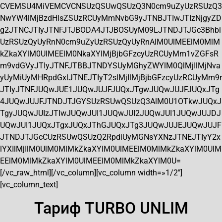
CVEMSU4MiVEMCVCNSUzQSUwQSUzQ3N0cm9uZyUzRSUzQ3
NwYW4lMjBzdHlsZSUzRCUyMmNvbG9yJTNBJTIwJTIzNjgyZD
g2JTNCJTIyJTNFJTJBODA4JTJBOSUyM09LJTNDJTJGc3Bhbi
UzRSUzQyUyRnN0cm9uZyUzRSUzQyUyRnAlM0UlMEElM0MlM
kZkaXYlM0UlMEElM0NkaXYlMjBjbGFzcyUzRCUyMm1vZGFsR
m9vdGVyJTIyJTNFJTBBJTNDYSUyMGhyZWYlM0QlMjIlMjNva
yUyMiUyMHRpdGxlJTNEJTIyT2slMjIlMjBjbGFzcyUzRCUyMm9r
JTIyJTNFJUQwJUE1JUQwJUJFJUQxJTgwJUQwJUJFJUQxJTg
4JUQwJUJFJTNDJTJGYSUzRSUwQSUzQ3AlM0U1OTkwJUQxJ
TgyJUQwJUIzJTIwJUQwJUI1JUQwJUI2JUQwJUI1JUQwJUJDJ
UQwJUI1JUQxJTgxJUQxJThGJUQxJTg3JUQwJUJEJUQwJUJF
JTNDJTJGcCUzRSUwQSUzQ2RpdiUyMGNsYXNzJTNEJTIyY2x
lYXIlMjIlM0UlM0MlMkZkaXYlM0UlMEElM0MlMkZkaXYlM0UlM
EElM0MlMkZkaXYlM0UlMEElM0MlMkZkaXYlM0U=
[/vc_raw_html][/vc_column][vc_column width=»1/2″]
[vc_column_text]
Тариф TURBO UNLIM