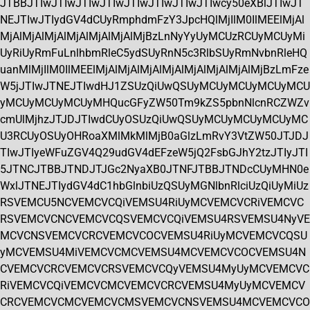
JTBBJTIwJTIwJTIwJTIwJTIwJTIwJTIwJTIwcy50eXBlJTIwJT
NEJTIwJTIydGV4dCUyRmphdmFzY3JpcHQlMjIlM0IlMEElMjAl
MjAlMjAlMjAlMjAlMjAlMjAlMjBzLnNyYyUyMCUzRCUyMCUyMi
UyRiUyRmFuLnlhbmRleC5ydSUyRnN5c3RlbSUyRmNvbnRleHQ
uanMlMjIlM0IlMEElMjAlMjAlMjAlMjAlMjAlMjAlMjAlMjBzLmFze
W5jJTIwJTNEJTIwdHJ1ZSUzQiUwQSUyMCUyMCUyMCUyMCU
yMCUyMCUyMCUyMHQucGFyZW50Tm9kZS5pbnNlcnRCZWZv
cmUlMjhzJTJDJTIwdCUyOSUzQiUwQSUyMCUyMCUyMCUyMC
U3RCUyOSUyOHRoaXMlMkMlMjB0aGlzLmRvY3VtZW50JTJDJ
TIwJTIyeWFuZGV4Q29udGV4dEFzeW5jQ2FsbGJhY2tzJTIyJTI
5JTNCJTBBJTNDJTJGc2NyaXB0JTNFJTBBJTNDcCUyMHN0e
WxlJTNEJTIydGV4dC1hbGlnbiUzQSUyMGNlbnRlciUzQiUyMiUz
RSVEMCU5NCVEMCVCQiVEMSU4RiUyMCVEMCVCRiVEMCVC
RSVEMCVCNCVEMCVCQSVEMCVCQiVEMSU4RSVEMSU4NyVE
MCVCNSVEMCVCRCVEMCVCOCVEMSU4RiUyMCVEMCVCQSU
yMCVEMSU4MiVEMCVCMCVEMSU4MCVEMCVCOCVEMSU4N
CVEMCVCRCVEMCVCRSVEMCVCQyVEMSU4MyUyMCVEMCVC
RiVEMCVCQiVEMCVCMCVEMCVCRCVEMSU4MyUyMCVEMCV
CRCVEMCVCMCVEMCVCMSVEMCVCNSVEMSU4MCVEMCVCO