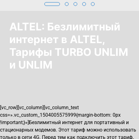
ALTEL: Безлимитный
интернет в ALTEL,
Тарифы TURBO UNLIM
и UNLIM
[vc_row][vc_column][vc_column_text
css=».vc_custom_1504005575999{margin-bottom: 0px
!important;}»]Безлимитный интернет для портативный и
стационарных модемов. Этот тариф можно использовать
только в сети 4G. Перед тем как подключить этот тариф,