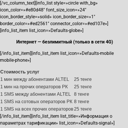
[/vc_column_text][info_list style=»circle with_bg»
icon_color=»#e80d48″ font_size_icon=»24″
icon_border_style=»solid» icon_border_size=»1″
border_color=»#ed2561″ connector_color=»#ed107e»]
[info_list_item list_icon=»Defaults-globe»]
Интернет — безлимитный (только в сети 4G)
[/info_list_item][info_list_item list_icon=»Defaults-mobile
mobile-phone»]
Стоимость услуг
1 мин между абонентами ALTEL
25 тенге
1 мин на прочих операторов РК
25 тенге
1 SMS между абонентами ALTEL
8 тенге
1 SMS на сотовых операторов РК
8 тенге
1 SMS на всех прочих операторов
25 тенге
[/info_list_item][info_list_item list_title=»Информация о
параметрах тарификации» list_icon=»Defaults-signal»]