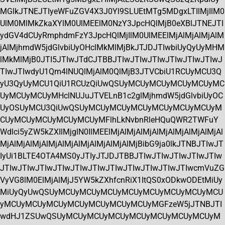
MGlkJTNEJTIyeWFuZGV4X3J0Yl9SLUEtMTg5MDgxLTIlMjIlM0
UlM0MlMkZkaXYlM0UlMEElM0NzY3JpcHQlMjB0eXBlJTNEJTI
ydGV4dCUyRmphdmFzY3JpcHQlMjIlM0UlMEElMjAlMjAlMjAlM
jAlMjhmdW5jdGlvbiUyOHclMkMlMjBkJTJDJTIwbiUyQyUyMHM
lMkMlMjB0JTI5JTIwJTdCJTBBJTIwJTIwJTIwJTIwJTIwJTIwJ
TIwJTIwdyU1Qm4lNUQlMjAlM0QlMjB3JTVCbiU1RCUyMCU3Q
yU3QyUyMCU1QiU1RCUzQiUwQSUyMCUyMCUyMCUyMCUyMC
UyMCUyMCUyMHclNUJuJTVELnB1c2glMjhmdW5jdGlvbiUyOC
UyOSUyMCU3QiUwQSUyMCUyMCUyMCUyMCUyMCUyMCUyM
CUyMCUyMCUyMCUyMCUyMFlhLkNvbnRleHQuQWR2TWFuY
Wdlci5yZW5kZXIlMjglN0IlMEElMjAlMjAlMjAlMjAlMjAlMjAlMjAl
MjAlMjAlMjAlMjAlMjAlMjAlMjAlMjAlMjBibG9ja0lkJTNBJTIwJT
IyUi1BLTE4OTA4MS0yJTIyJTJDJTBBJTIwJTIwJTIwJTIwJTIw
JTIwJTIwJTIwJTIwJTIwJTIwJTIwJTIwJTIwJTIwJTIwcmVuZG
VyVG8lM0ElMjAlMjJ5YW5kZXhfcnRiX1ItQS0xODkwODEtMiUy
MiUyQyUwQSUyMCUyMCUyMCUyMCUyMCUyMCUyMCUyMCU
yMCUyMCUyMCUyMCUyMCUyMCUyMCUyMGFzeW5jJTNBJTI
wdHJ1ZSUwQSUyMCUyMCUyMCUyMCUyMCUyMCUyMCUyM