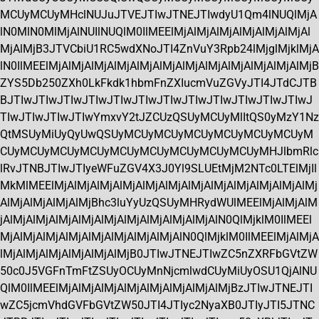
MCUyMCUyMHclNUJuJTVEJTIwJTNEJTIwdyU1Qm4lNUQlMjA
lN0MlN0MlMjAlNUIlNUQlM0IlMEElMjAlMjAlMjAlMjAlMjAlMjAl
MjAlMjB3JTVCbiU1RC5wdXNoJTI4ZnVuY3Rpb24lMjglMjklMjA
lN0IlMEElMjAlMjAlMjAlMjAlMjAlMjAlMjAlMjAlMjAlMjAlMjAlMjB
ZYS5Db250ZXh0LkFkdk1hbmFnZXIucmVuZGVyJTI4JTdCJTB
BJTIwJTIwJTIwJTIwJTIwJTIwJTIwJTIwJTIwJTIwJTIwJTIwJ
TIwJTIwJTIwJTIwYmxvY2tJZCUzQSUyMCUyMlItQS0yMzY1Nz
QtMSUyMiUyQyUwQSUyMCUyMCUyMCUyMCUyMCUyMCUyM
CUyMCUyMCUyMCUyMCUyMCUyMCUyMCUyMCUyMHJlbmRlc
lRvJTNBJTIwJTIyeWFuZGV4X3J0Yl9SLUEtMjM2NTc0LTElMjIl
MkMlMEElMjAlMjAlMjAlMjAlMjAlMjAlMjAlMjAlMjAlMjAlMjAlMj
AlMjAlMjAlMjAlMjBhc3luYyUzQSUyMHRydWUlMEElMjAlMjAlM
jAlMjAlMjAlMjAlMjAlMjAlMjAlMjAlMjAlMjAlN0QlMjklM0IlMEEl
MjAlMjAlMjAlMjAlMjAlMjAlMjAlMjAlN0QlMjklM0IlMEElMjAlMjA
lMjAlMjAlMjAlMjAlMjAlMjB0JTIwJTNEJTIwZC5nZXRFbGVtZW
50c0J5VGFnTmFtZSUyOCUyMnNjcmlwdCUyMiUyOSU1QjAlNU
QlM0IlMEElMjAlMjAlMjAlMjAlMjAlMjAlMjAlMjBzJTIwJTNEJTI
wZC5jcmVhdGVFbGVtZW50JTI4JTIyc2NyaXB0JTIyJTI5JTNC