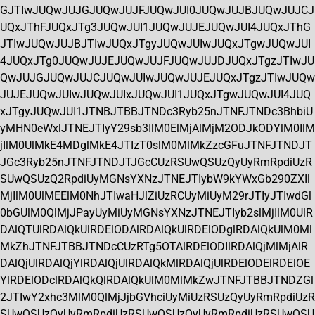
GJTIwJUQwJUJGJUQwJUJFJUQwJUI0JUQwJUJBJUQwJUJCJ
UQxJThFJUQxJTg3JUQwJUI1JUQwJUJEJUQwJUI4JUQxJThG
JTIwJUQwJUJBJTIwJUQxJTgyJUQwJUIwJUQxJTgwJUQwJUI
4JUQxJTg0JUQwJUJEJUQwJUJFJUQwJUJDJUQxJTgzJTIwJU
QwJUJGJUQwJUJCJUQwJUIwJUQwJUJEJUQxJTgzJTIwJUQw
JUJEJUQwJUIwJUQwJUIxJUQwJUI1JUQxJTgwJUQwJUI4JUQ
xJTgyJUQwJUI1JTNBJTBBJTNDc3Ryb25nJTNFJTNDc3BhbiU
yMHN0eWxlJTNEJTIyY29sb3IlM0ElMjAlMjM2ODJkODYlM0IlM
jIlM0UlMkE4MDglMkE4JTIzT0slM0MlMkZzcGFuJTNFJTNDJT
JGc3Ryb25nJTNFJTNDJTJGcCUzRSUwQSUzQyUyRmRpdiUzR
SUwQSUzQ2RpdiUyMGNsYXNzJTNEJTIybW9kYWxGb290ZXIl
MjIlM0UlMEElM0NhJTIwaHJlZiUzRCUyMiUyM29rJTIyJTIwdGl
0bGUlM0QlMjJPayUyMiUyMGNsYXNzJTNEJTIyb2slMjIlM0UlR
DAlQTUlRDAlQkUlRDElODAlRDAlQkUlRDElODglRDAlQkUlM0Ml
MkZhJTNFJTBBJTNDcCUzRTg5OTAlRDElODIlRDAlQjMlMjAlR
DAlQjUlRDAlQjYlRDAlQjUlRDAlQkMlRDAlQjUlRDElODElRDElOE
YlRDElODclRDAlQkQlRDAlQkUlM0MlMkZwJTNFJTBBJTNDZGl
2JTIwY2xhc3MlM0QlMjJjbGVhciUyMiUzRSUzQyUyRmRpdiUzR
SUwQSUzQyUyRmRpdiUzRSUwQSUzQyUyRmRpdiUzRSUwQSU