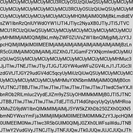
CUyMCUyMCUyMCUyMCU3RCUyOSUzQiUwQSUyMCUyMCUyM
CUyMCUyMCUyMCUyMCUyMCU3RCUyOSUzQiUwQSUyMCUyM
CUyMCUyMCUyMCUyMCUyMCUyMHQlMjAlM0QlMjBkLmdldEV
sZW1lbnRzQnlUYWdOYW1lJTI4JTIyc2NyaXB0JTIyJTI5JTVC
MCU1RCUzQiUwQSUyMCUyMCUyMCUyMCUyMCUyMCUyMCU
yMHMlMjAlM0QlMjBkLmNyZWF0ZUVsZW1lbnQlMjglMjJzY3J
pcHQlMjIlMjklM0IlMEElMjAlMjAlMjAlMjAlMjAlMjAlMjAlMjBzLn
R5cGUlMjAlM0QlMjAlMjJ0ZXh0JTJGamF2YXNjcmlwdCUyMiU
zQiUwQSUyMCUyMCUyMCUyMCUyMCUyMCUyMCUyMHMuc3
JjJTIwJTNEJTIwJTIyJTJGJTJGYW4ueWFuZGV4LnJ1JTJGc3l
zdGVtJTJGY29udGV4dC5qcyUyMiUzQiUwQSUyMCUyMCUyMC
UyMCUyMCUyMCUyMCUyMHMuYXN5bmMlMjAlM0QlMjB0cn
VlJTNCJTBBJTIwJTIwJTIwJTIwJTIwJTIwJTIwJTIwdC5wYXJl
bnROb2RlLmluc2VydEJlZm9yZSUyOHMlMkMlMjB0JTI5JTNC
JTBBJTIwJTIwJTIwJTIwJTdEJTI5JTI4dGhpcyUyQyUyMHRoa
XMuZG9jdW1lbnQlMkMlMjAlMjJ5YW5kZXhDb250ZXh0QXN5
bmNDYWxsYmFja3MlMjIlMjklM0IlMEElM0MlMkZzY3JpcHQlM
0UlMEElM0NwJTIwc3R5bGUlM0QlMjJ0ZXh0LWFsaWduJTNB
JTIwY2VudGVyJTNCJTIyJTNFJUQwJTk0JUQwJUJCJUQxJTh