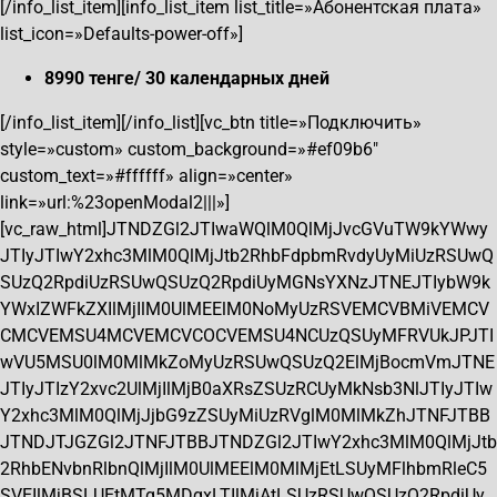
[/info_list_item][info_list_item list_title=»Абонентская плата»
list_icon=»Defaults-power-off»]
8990 тенге/ 30 календарных дней
[/info_list_item][/info_list][vc_btn title=»Подключить»
style=»custom» custom_background=»#ef09b6″
custom_text=»#ffffff» align=»center»
link=»url:%23openModal2|||»]
[vc_raw_html]JTNDZGl2JTIwaWQlM0QlMjJvcGVuTW9kYWwy
JTIyJTIwY2xhc3MlM0QlMjJtb2RhbFdpbmRvdyUyMiUzRSUwQ
SUzQ2RpdiUzRSUwQSUzQ2RpdiUyMGNsYXNzJTNEJTIybW9k
YWxIZWFkZXIlMjIlM0UlMEElM0NoMyUzRSVEMCVBMiVEMCV
CMCVEMSU4MCVEMCVCOCVEMSU4NCUzQSUyMFRVUkJPJTI
wVU5MSU0lM0MlMkZoMyUzRSUwQSUzQ2ElMjBocmVmJTNE
JTIyJTIzY2xvc2UlMjIlMjB0aXRsZSUzRCUyMkNsb3NlJTIyJTIw
Y2xhc3MlM0QlMjJjbG9zZSUyMiUzRVglM0MlMkZhJTNFJTBB
JTNDJTJGZGl2JTNFJTBBJTNDZGl2JTIwY2xhc3MlM0QlMjJtb
2RhbENvbnRlbnQlMjIlM0UlMEElM0MlMjEtLSUyMFlhbmRleC5
SVEIlMjBSLUEtMTg5MDgxLTIlMjAtLSUzRSUwQSUzQ2RpdiUy