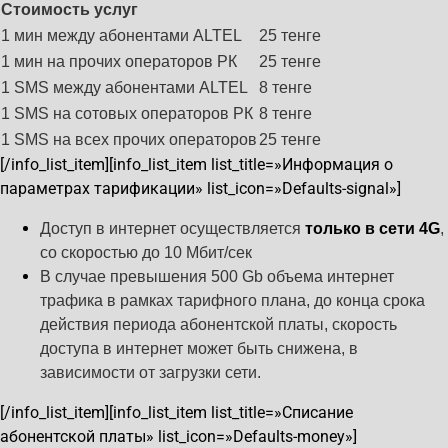
Стоимость услуг
1 мин между абонентами ALTEL
25 тенге
1 мин на прочих операторов РК
25 тенге
1 SMS между абонентами ALTEL
8 тенге
1 SMS на сотовых операторов РК
8 тенге
1 SMS на всех прочих операторов
25 тенге
[/info_list_item][info_list_item list_title=»Информация о
параметрах тарификации» list_icon=»Defaults-signal»]
Доступ в интернет осуществляется
только в сети 4G
,
со скоростью до 10 Мбит/сек
В случае превышения 500 Gb объема интернет
трафика в рамках тарифного плана, до конца срока
действия периода абонентской платы, скорость
доступа в интернет может быть снижена, в
зависимости от загрузки сети.
[/info_list_item][info_list_item list_title=»Списание
абонентской платы» list_icon=»Defaults-money»]