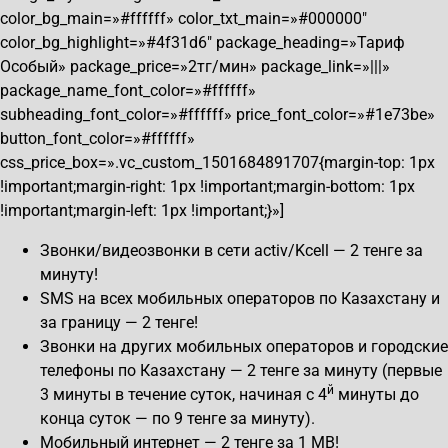
color_bg_main=»#ffffff» color_txt_main=»#000000″
color_bg_highlight=»#4f31d6″ package_heading=»Тариф
Особый» package_price=»2тг/мин» package_link=»|||»
package_name_font_color=»#ffffff»
subheading_font_color=»#ffffff» price_font_color=»#1e73be»
button_font_color=»#ffffff»
css_price_box=».vc_custom_1501684891707{margin-top: 1px
!important;margin-right: 1px !important;margin-bottom: 1px
!important;margin-left: 1px !important;}»]
Звонки/видеозвонки в сети activ/Kcell — 2 тенге за
минуту!
SMS на всех мобильных операторов по Казахстану и
за границу — 2 тенге!
Звонки на других мобильных операторов и городские
телефоны по Казахстану — 2 тенге за минуту (первые
й
3 минуты в течение суток, начиная с 4
минуты до
конца суток — по 9 тенге за минуту).
Мобильный интернет — 2 тенге за 1 MB!