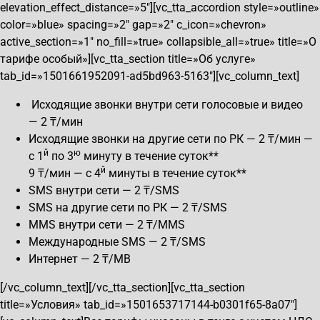
elevation_effect_distance=»5″][vc_tta_accordion style=»outline»
color=»blue» spacing=»2″ gap=»2″ c_icon=»chevron»
active_section=»1″ no_fill=»true» collapsible_all=»true» title=»О
тарифе особый»][vc_tta_section title=»Об услуге»
tab_id=»1501661952091-ad5bd963-5163″][vc_column_text]
Исходящие звонки внутри сети голосовые и видео
— 2 ₸/мин
Исходящие звонки на другие сети по РК — 2 ₸/мин —
й
ю
с 1
по 3
минуту в течение суток**
й
9 ₸/мин — с 4
минуты в течение суток**
SMS внутри сети — 2 ₸/SMS
SMS на другие сети по РК — 2 ₸/SMS
MMS внутри сети — 2 ₸/MMS
Международные SMS — 2 ₸/SMS
Интернет — 2 ₸/MB
[/vc_column_text][/vc_tta_section][vc_tta_section
title=»Условия» tab_id=»1501653717144-b0301f65-8a07″]