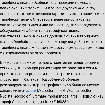
тарифного плана «Особый», или передачи номера с
подключенным тарифным планом другому абоненту/
пользователю, не отвечающему критериям подключения к
тарифному плану, Оператор вправе приостановить
оказание услуг в части или полностью, либо продолжить
обслуживание абонента на тарифном плане,
действовавшем у абонента до подключения тарифного
плана «Особый», а в случае прекращения действия такого
тарифного плана — на другом доступном тарифном плане
с уведомлением об этом абонента.
Внимание: в рамках первой открытой интернет сессии в
сетях 2G/3G либо при регистрации устройства в сети 4G
происходит резервация интернет-трафика, а при его
отсутствии — баланса. Подробнее об объеме
резервируемого интернет-трафика либо баланса можно
ознакомиться
здесь
.[/vc_column_text][/vc_tta_section]
[/vc_tta_accordion][ultimate_modal modal_title=»Подключить
тариф Особый» btn_bg_color=»#d6083f»