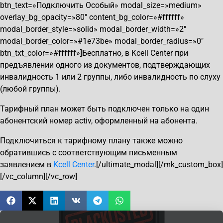
btn_text=»Подключить Особый» modal_size=»medium»
overlay_bg_opacity=»80″ content_bg_color=»#ffffff»
modal_border_style=»solid» modal_border_width=»2″
modal_border_color=»#1e73be» modal_border_radius=»0″
btn_txt_color=»#ffffff»]Бесплатно, в Kcell Center при
предъявлении одного из документов, подтверждающих
инвалидность 1 или 2 группы, либо инвалидность по слуху
(любой группы).
Тарифный план может быть подключен только на один
абонентский номер activ, оформленный на абонента.
Подключиться к тарифному плану также можно
обратившись с соответствующим письменным
заявлением в
Kcell Center
.[/ultimate_modal][/mk_custom_box]
[/vc_column][/vc_row]