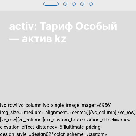
activ: Тариф Особый
— актив kz
[vc_row][vc_column][vc_single_image image=»8956″
img_size=»medium» alignment=»center»][/vc_column][/vc_row]
[vc_row][vc_column][mk_custom_box elevation_effect=»true»
elevation_effect_distance=»5″][ultimate_pricing
design_style=»design02″ color_scheme=»custom»