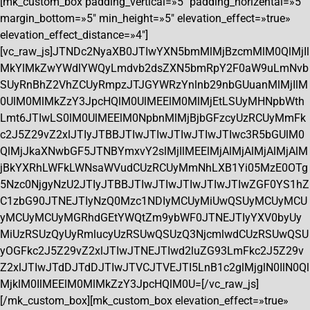
[mk_custom_box padding_vertical=»5″ padding_horizental=»5″
margin_bottom=»5″ min_height=»5″ elevation_effect=»true»
elevation_effect_distance=»4″]
[vc_raw_js]JTNDc2NyaXB0JTIwYXN5bmMlMjBzcmMlM0QlMjIl
MkYlMkZwYWdlYWQyLmdvb2dsZXN5bmRpY2F0aW9uLmNvb
SUyRnBhZ2VhZCUyRmpzJTJGYWRzYnlnb29nbGUuanMlMjIlM
0UlM0MlMkZzY3JpcHQlM0UlMEElM0MlMjEtLSUyMHNpbWth
Lmt6JTIwLS0lM0UlMEElM0NpbnMlMjBjbGFzcyUzRCUyMmFk
c2J5Z29vZ2xlJTIyJTBBJTIwJTIwJTIwJTIwJTIwc3R5bGUlM0
QlMjJkaXNwbGF5JTNBYmxvY2slMjIlMEElMjAlMjAlMjAlMjAlM
jBkYXRhLWFkLWNsaWVudCUzRCUyMmNhLXB1Yi05MzE0OTg
5Nzc0NjgyNzU2JTIyJTBBJTIwJTIwJTIwJTIwJTIwZGF0YS1hZ
C1zbG90JTNEJTIyNzQ0Mzc1NDIyMCUyMiUwQSUyMCUyMCU
yMCUyMCUyMGRhdGEtYWQtZm9ybWF0JTNEJTIyYXV0byUy
MiUzRSUzQyUyRmlucyUzRSUwQSUzQ3NjcmlwdCUzRSUwQSU
yOGFkc2J5Z29vZ2xlJTIwJTNEJTIwd2luZG93LmFkc2J5Z29v
Z2xlJTIwJTdDJTdDJTIwJTVCJTVEJTI5LnB1c2glMjglN0IlN0Ql
MjklM0IlMEElM0MlMkZzY3JpcHQlM0U=[/vc_raw_js]
[/mk_custom_box][mk_custom_box elevation_effect=»true»