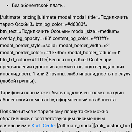
Без абонентской платы.
[/ultimate_pricing][ultimate_modal modal_title=»Подключить
тариф Особый» btn_bg_color=»#d6083f»
btn_text=»Подключить Особый» modal_size=»medium»
overlay_bg_opacity=»80″ content_bg_color=»#ffffff»
modal_border_style=»solid» modal_border_width=»2″
modal_border_color=»#1e73be» modal_border_radius=»0″
btn_txt_color=»#ffffff»]Бесплатно, в Kcell Center при
предъявлении одного из документов, подтверждающих
инвалидность 1 или 2 группы, либо инвалидность по слуху
(любой группы).
Тарифный план может быть подключен только на один
абонентский номер activ, оформленный на абонента.
Подключиться к тарифному плану также можно
обратившись с соответствующим письменным
заявлением в
Kcell Center
.[/ultimate_modal][/mk_custom_box]