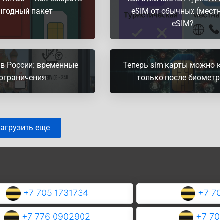
ыгодный пакет
eSIM от обычных (мест
eSIM?
в России: временные
Теперь sim карты можно 
ограничения
только после биомет
агрузить еще
+7 705 1731734
+7 7
+7 776 0902902
+7 7