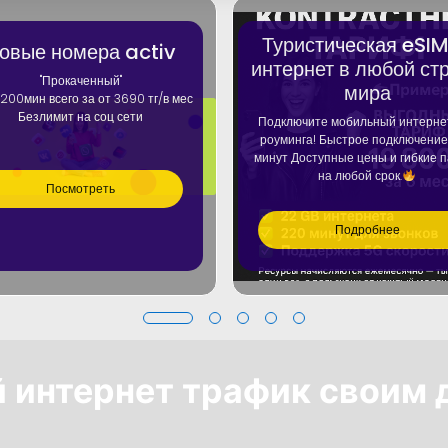
Туристическая eSI
овые номера activ
интернет в любой ст
"Прокаченный"
мира
200мин всего за от 3690 тг/в мес
Безлимит на соц сети
Подключите мобильный интерне
роуминга! Быстрое подключение
минут Доступные цены и гибкие 
на любой срок.
Посмотреть
Подробнее
ой интернет трафик своим 