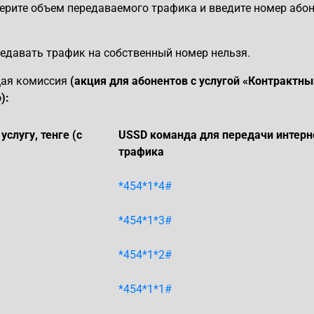
берите объем передаваемого трафика и введите номер абон
едавать трафик на собственный номер нельзя.
щая комиссия
(акция для абонентов с услугой «Контрактны
):
услугу, тенге (с
USSD команда для передачи интерн
трафика
*454*1*4#
*454*1*3#
*454*1*2#
*454*1*1#