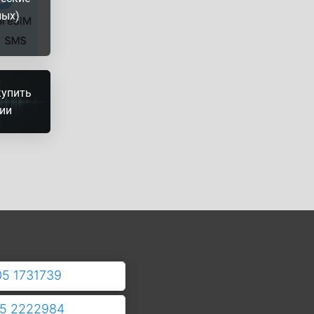
ных)
купить
рии
05 1731739
05 2222984