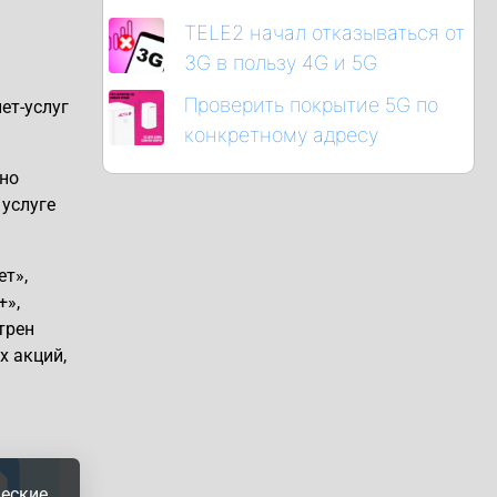
TELE2 начал отказываться от
3G в пользу 4G и 5G
Проверить покрытие 5G по
ет-услуг
конкретному адресу
ено
 услуге
ет»,
+»,
трен
х акций,
ческие