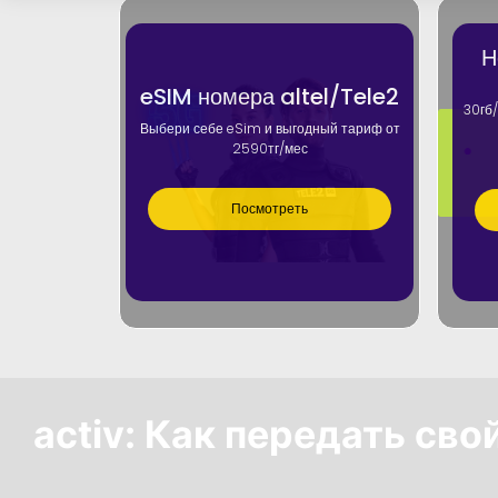
Н
eSIM номера altel/Tele2
30гб/
Выбери себе eSim и выгодный тариф от
2590тг/мес
Посмотреть
activ: Как передать св