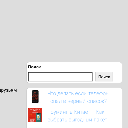
Поиск
Поиск
 друзьям
Что делать если телефон
попал в черный список?
Роуминг в Китае — Как
выбрать выгодный пакет