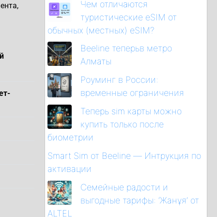
Чем отличаются
ента,
туристические eSIM от
обычных (местных) eSIM?
Beeline теперьв метро
й
Алматы
Роуминг в России:
временные ограничения
ет-
Теперь sim карты можно
купить только после
биометрии
Smart Sim от Beeline — Интрукция по
активации
Семейные радости и
выгодные тарифы: ‘Жанұя’ от
ALTEL