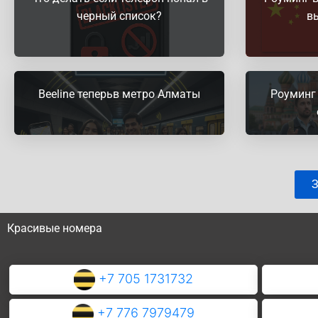
черный список?
в
Beeline теперьв метро Алматы
Роуминг 
З
Красивые номера
+7 705 1731732
+7 776 7979479