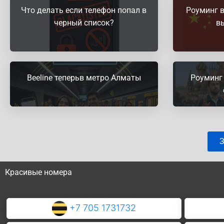
Что делать если телефон попал в
Роуминг в
черный список?
в
Beeline теперьв метро Алматы
Роуминг 
З
Красивые номера
+7 705 1731732