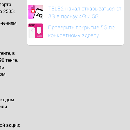
порта
TELE2 начал отказываться от
р 2505;
3G в пользу 4G и 5G
ючением
Проверить покрытие 5G по
конкретному адресу
енге, в
0 тенге,
ть
ком
 кодом
или
ой акции;