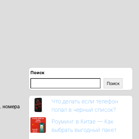
Поиск
Поиск
Что делать если телефон
. номера
попал в черный список?
Роуминг в Китае — Как
выбрать выгодный пакет