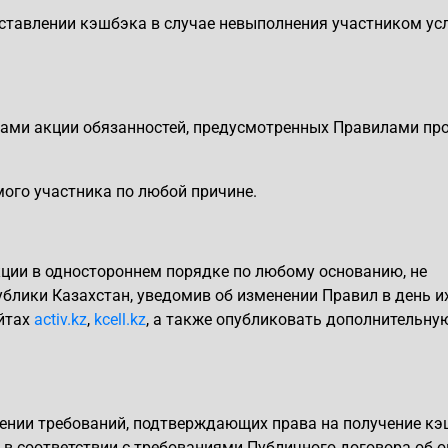
оставлении кэшбэка в случае невыполнения участником ус
ками акции обязанностей, предусмотренных Правилами
пр
ого участника по любой причине.
ции в одностороннем порядке по любому основанию, не
лики Казахстан, уведомив об изменении Правил в день и
йтах
activ.kz
,
kcell.kz
, а также опубликовать дополнительну
шении требований, подтверждающих права на получение к
 в соответствии с требованиями Публичного договора об 