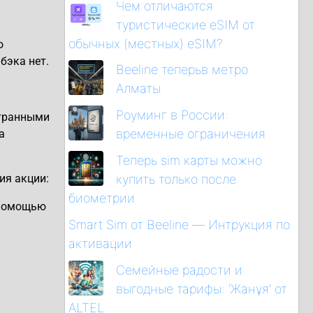
Чем отличаются
туристические eSIM от
обычных (местных) eSIM?
о
бэка нет.
Beeline теперьв метро
Алматы
Роуминг в России:
странными
временные ограничения
а
Теперь sim карты можно
ия акции:
купить только после
биометрии
с помощью
Smart Sim от Beeline — Интрукция по
активации
Семейные радости и
выгодные тарифы: ‘Жанұя’ от
ALTEL