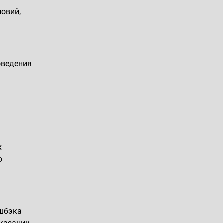
ловий,
оведения
х
ю
эшбэка
оказании