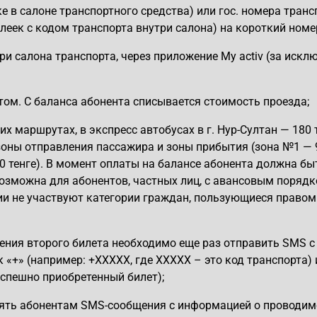
е в салоне транспортного средства) или гос. номера транс
клеек с кодом транспорта внутри салона) на короткий номе
и салона транспорта, через приложение My activ (за искл
том. С баланса абонента списывается стоимость проезда;
х маршрутах, в экспресс автобусах в г. Нур-Султан — 180 т
 зоны отправления пассажира и зоны прибытия (зона №1 — 9
00 тенге). В момент оплаты на балансе абонента должна бы
озможна для абонентов, частных лиц, с авансовым поряд
ции не участвуют категории граждан, пользующиеся правом
тения второго билета необходимо еще раз отправить SMS с
 «+» (например: +ХХХХХ, где ХХХХХ – это код транспорта) 
спешно приобретенный билет);
лять абонентам SMS-сообщения с информацией о проводим