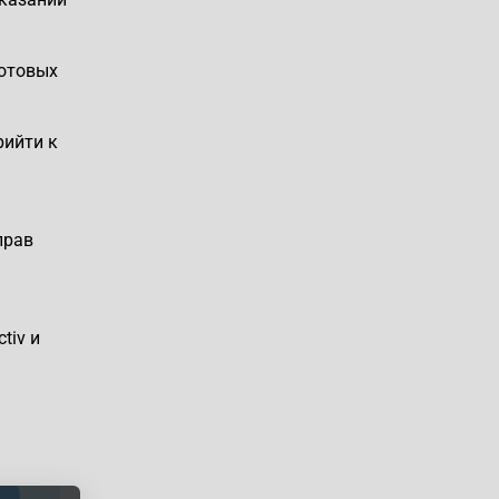
сотовых
рийти к
прав
tiv и