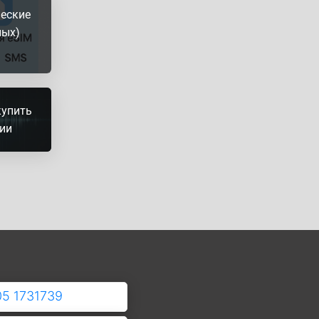
ческие
ных)
купить
рии
05 1731739