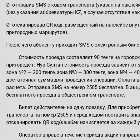
Ø
отправив SMS с кодом транспорта (указан на наклейк
(без указания аббревиатуры KZ, в случае отсутствия на
Ø
отсканировав QR код, размещенный на наклейке внутр
пригородных маршрутов).
После чего абоненту приходит SMS с электронным биле
·
Стоимость проезда составляет 90 тенге на городски
пригороде г. Нур-Султан стоимость проезда зависит от
зона №2 — 200 тенге, зона №3 — 300 тенге, зона №4 — 4
достаточная сумма для проведения операции. Оплата в
расчета. Отправка SMS на номер 2505 бесплатна. В ак
бесплатного проезда в общественном транспорте;
·
Билет действителен на одну поездку. Для приобре
транспорта на номер 2505 и перед кодом поставить знак
отсканировать QR код(кэшбэк начисляется за каждый у
·
Оператор вправе в течение периода акции направ