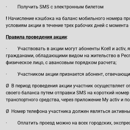
·
Получить SMS с электронным билетом
!
Начисление кэшбэка на баланс мобильного номера про
условиям акции в течение трех рабочих дней с момента
Правила проведения акции
:
·
Участвовать в акции могут абоненты Kcell и acti
гражданами, обладающими видом на жительство в Респ
физическое лицо,
с авансовым порядком расчета;
·
Участником акции признается абонент, отвечающ
Ø
В период проведения акции участник осуществляет о
своего баланса путем отправки SMS на короткий номер 
транспортного средства, через приложение My activ и п
Ø
Номер телефона участника должен являться активны
·
Оплатить проезд можно на всех городских, экспре