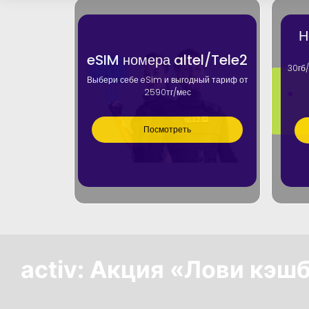
Н
eSIM номера altel/Tele2
30гб/
Выбери себе eSim и выгодный тариф от
2590тг/мес
Посмотреть
activ: Акция «Лови кэшб