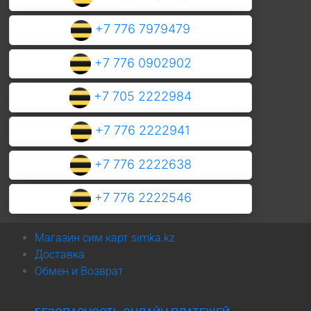
+7 776 7979479
+7 776 0902902
+7 705 2222984
+7 776 2222941
+7 776 2222638
+7 776 2222546
Магазин сим карт simka.kz
Доставка
Обмен и Возврат