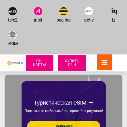
tele2
altel
beeline
activ
izi
eSIM
SIM-
КУПИТЬ
КАРТЫ
ESIM
Туристическая eSIM —
Подключите мобильный интернет без роуминга!
Подробнее