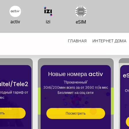
activ
izi
eSIM
ГЛАВНАЯ
ИНТЕРНЕТ ДОМА
Новые номера activ
e
"Прокаченный"
ltel/Tele2
30гб/200мин всего за от 3690 тг/в мес
От
ыгодный тариф от
Безлимит на соц сети
мес
еть
Посмотреть