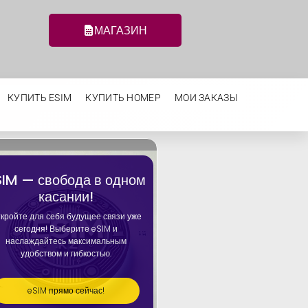
МАГАЗИН
КУПИТЬ ESIM
КУПИТЬ НОМЕР
МОИ ЗАКАЗЫ
SIM — свобода в одном
касании!
Домашний 5G инте
кройте для себя будущее связи уже
Скоростной 5G WI-FI роутер от
сегодня! Выберите eSIM и
наслаждайтесь максимальным
удобством и гибкостью.
Купить Роутер
eSIM прямо сейчас!