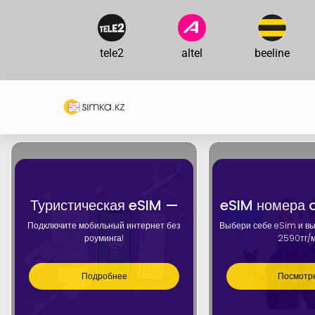
tele2
altel
beeline
Туристическая eSIM —
eSIM номера a
Подключите мобильный интернет без
Выбери себе eSim и в
роуминга!
2590тг/
Подробнее
Посмотр